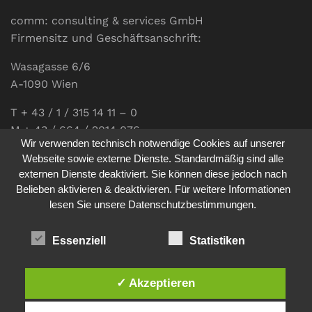
comm: consulting & services GmbH
Firmensitz und Geschäftsanschrift:
Wasagasse 6/6
A-1090 Wien
T + 43 / 1 / 315 14 11 – 0
M + 43 / 664 / 2014 076
Wir verwenden technisch notwendige Cookies auf unserer
E-Mail:
office@communications.co.at
Webseite sowie externe Dienste. Standardmäßig sind alle
externen Dienste deaktiviert. Sie können diese jedoch nach
Homepage:
www.communications.co.at
Belieben aktivieren & deaktivieren. Für weitere Informationen
UID: ATU 811 196 56
lesen Sie unsere Datenschutzbestimmungen.
Vertretungsberechtigte Geschäftsführerin:
Sabine Pöhacker MSc.
Essenziell
Statistiken
✓ Akzeptieren
Impressum
Datenschutz