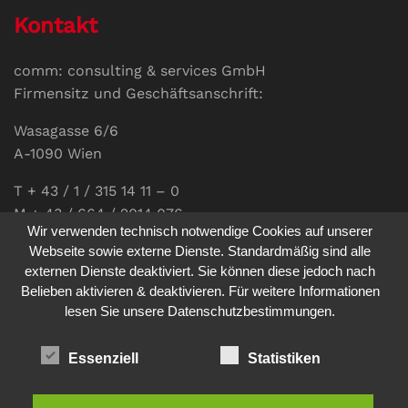
Kontakt
comm: consulting & services GmbH
Firmensitz und Geschäftsanschrift:
Wasagasse 6/6
A-1090 Wien
T + 43 / 1 / 315 14 11 – 0
M + 43 / 664 / 2014 076
Wir verwenden technisch notwendige Cookies auf unserer
E-Mail:
office@communications.co.at
Webseite sowie externe Dienste. Standardmäßig sind alle
externen Dienste deaktiviert. Sie können diese jedoch nach
Homepage:
www.communications.co.at
Belieben aktivieren & deaktivieren. Für weitere Informationen
UID: ATU 811 196 56
lesen Sie unsere Datenschutzbestimmungen.
Vertretungsberechtigte Geschäftsführerin:
Sabine Pöhacker MSc.
Essenziell
Statistiken