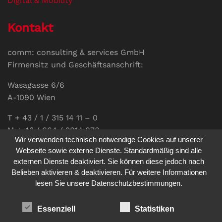
Digital & Mobility
Kontakt
comm: consulting & services GmbH
Firmensitz und Geschäftsanschrift:
Wasagasse 6/6
A-1090 Wien
T + 43 / 1 / 315 14 11 – 0
M + 43 / 664 / 2014 076
Wir verwenden technisch notwendige Cookies auf unserer
E-Mail:
office@communications.co.at
Webseite sowie externe Dienste. Standardmäßig sind alle
externen Dienste deaktiviert. Sie können diese jedoch nach
Homepage:
www.communications.co.at
Belieben aktivieren & deaktivieren. Für weitere Informationen
UID: ATU 811 196 56
lesen Sie unsere Datenschutzbestimmungen.
Vertretungsberechtigte Geschäftsführerin:
Sabine Pöhacker MSc.
Essenziell
Statistiken