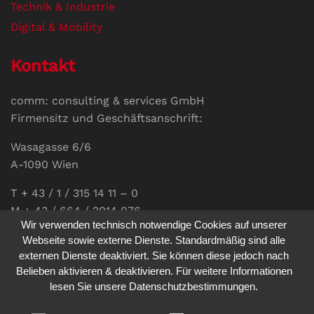
Technik & Industrie
Digital & Mobility
Kontakt
comm: consulting & services GmbH
Firmensitz und Geschäftsanschrift:
Wasagasse 6/6
A-1090 Wien
T + 43 / 1 / 315 14 11 – 0
M + 43 / 664 / 2014 076
Wir verwenden technisch notwendige Cookies auf unserer
E-Mail:
office@communications.co.at
Webseite sowie externe Dienste. Standardmäßig sind alle
externen Dienste deaktiviert. Sie können diese jedoch nach
Homepage:
www.communications.co.at
Belieben aktivieren & deaktivieren. Für weitere Informationen
UID: ATU 811 196 56
lesen Sie unsere Datenschutzbestimmungen.
Vertretungsberechtigte Geschäftsführerin: