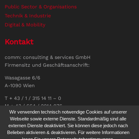
Public Sector & Organisations
Technik & Industrie
Digital & Mobility
Kontakt
comm: consulting & services GmbH
Firmensitz und Geschäftsanschrift:
Wasagasse 6/6
A-1090 Wien
T + 43 / 1 / 315 14 11 – 0
M + 43 / 664 / 2014 076
Wir verwenden technisch notwendige Cookies auf unserer
E-Mail:
office@communications.co.at
Webseite sowie externe Dienste. Standardmäßig sind alle
externen Dienste deaktiviert. Sie können diese jedoch nach
Homepage:
www.communications.co.at
Belieben aktivieren & deaktivieren. Für weitere Informationen