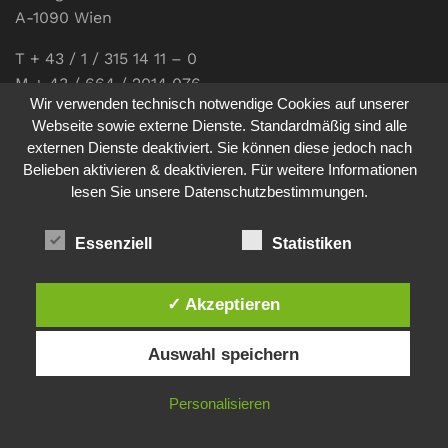
A-1090 Wien
T + 43 / 1 / 315 14 11 – 0
M + 43 / 664 / 2014 076
Wir verwenden technisch notwendige Cookies auf unserer
E-Mail:
office@communications.co.at
Webseite sowie externe Dienste. Standardmäßig sind alle
externen Dienste deaktiviert. Sie können diese jedoch nach
Homepage:
www.communications.co.at
Belieben aktivieren & deaktivieren. Für weitere Informationen
UID: ATU 811 196 56
lesen Sie unsere Datenschutzbestimmungen.
Vertretungsberechtigte Geschäftsführerin:
Sabine Pöhacker MSc.
Essenziell
Statistiken
✓ Akzeptieren
Impressum
Datenschutz
Auswahl speichern
© 2026
comm:unications
- Wir bringen Kommunikation auf
Personalisieren
den Punkt. - Site made by
sfe