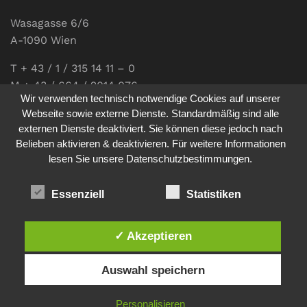
Wasagasse 6/6
A-1090 Wien
T + 43 / 1 / 315 14 11 – 0
M + 43 / 664 / 2014 076
Wir verwenden technisch notwendige Cookies auf unserer
E-Mail:
office@communications.co.at
Webseite sowie externe Dienste. Standardmäßig sind alle
externen Dienste deaktiviert. Sie können diese jedoch nach
Homepage:
www.communications.co.at
Belieben aktivieren & deaktivieren. Für weitere Informationen
UID: ATU 811 196 56
lesen Sie unsere Datenschutzbestimmungen.
Vertretungsberechtigte Geschäftsführerin:
Sabine Pöhacker MSc.
Essenziell
Statistiken
✓ Akzeptieren
Impressum
Datenschutz
Auswahl speichern
© 2026
comm:unications
- Wir bringen Kommunikation auf
Personalisieren
den Punkt. - Site made by
sfe