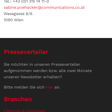
Tel.: +43 (0)1 315 14 11-0
sabine.poehacker@communications.co.at
Wasagasse 6/6
1090 Wien
Presseverteiler
Sie möchten in unseren Presseverteiler
aufgenommen werden bzw. alle zwei Monate
unseren Newsletter erhalten?
Bitte melden Sie sich
hier
an.
Branchen
Lifestyle & Consumer