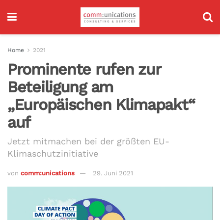
Home
2021
Prominente rufen zur
Beteiligung am
„Europäischen Klimapakt“
auf
Jetzt mitmachen bei der größten EU-
Klimaschutzinitiative
von
comm:unications
29. Juni 2021