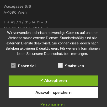
Wasagasse 6/6
A-1090 Wien
T + 43 / 1 / 315 14 11 – 0
M + 43 / 664 / 2014 076
Wir verwenden technisch notwendige Cookies auf unserer
E-Mail:
office@communications.co.at
Webseite sowie externe Dienste. Standardmäßig sind alle
externen Dienste deaktiviert. Sie können diese jedoch nach
Homepage:
www.communications.co.at
Belieben aktivieren & deaktivieren. Für weitere Informationen
UID: ATU 811 196 56
lesen Sie unsere Datenschutzbestimmungen.
Vertretungsberechtigte Geschäftsführerin:
Sabine Pöhacker MSc.
Essenziell
Statistiken
✓ Akzeptieren
Impressum
Datenschutz
Auswahl speichern
© 2026
comm:unications
- Wir bringen Kommunikation auf
Personalisieren
den Punkt. - Site made by
sfe