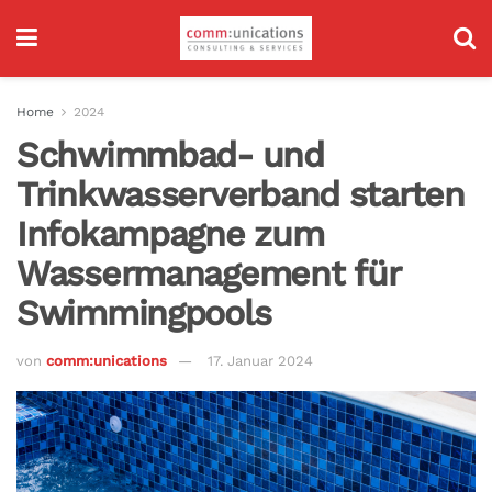
Home
2024
Schwimmbad- und
Trinkwasserverband starten
Infokampagne zum
Wassermanagement für
Swimmingpools
von
comm:unications
17. Januar 2024