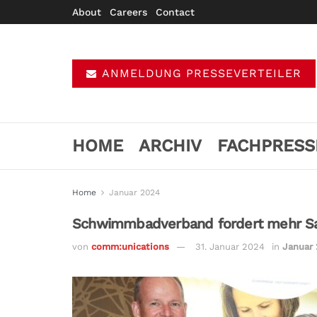
About
Careers
Contact
ANMELDUNG PRESSEVERTEILER
HOME
ARCHIV
FACHPRESS
Home
Januar 2024
Schwimmbadverband fordert mehr Sach
von
comm:unications
31. Januar 2024
in
Januar