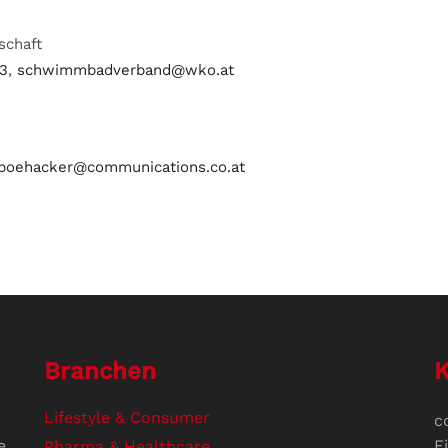
schaft
3
,
schwimmbadverband@wko.at
.poehacker@communications.co.at
Branchen
K
Lifestyle & Consumer
c
e
F
Pharma & Healthcare