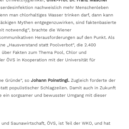
zer Umwelthygieniker,
Univ.-Prof. Dr. Franz Mascher
kwasserdesinfektion nachweislich mehr Menschenleben
 Wenn man chlorhaltiges Wasser trinken darf, dann kann
äckigen Mythen entgegenzuwirken, sind faktenbasierte
it notwendig“, brachte die Wiener
kommunikativen Herausforderungen auf den Punkt. Als
ne „Hausverstand statt Poolverbot“, die 2.400
n über Fakten zum Thema Pool, Chlor und
er ÖVS in Kooperation mit der Universität für
he Gründe“, so
Johann Poinstingl.
Zugleich forderte der
statt populistischer Schlagzeilen. Damit auch in Zukunft
nie ein sorgsamer und bewusster Umgang mit dieser
nd Saunawirtschaft, ÖVS, ist Teil der WKO, und hat