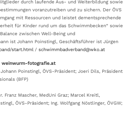
Mitglieder durch laufende Aus- und Weiterbildung sowie
bestimmungen voranzutreiben und zu sichern. Der ÖVS
 Umgang mit Ressourcen und leistet dementsprechende
cherheit für Kinder rund um das Schwimmbecken“ sowie
„Balance zwischen Well-Being und
 ist Johann Poinstingl, Geschäftsführer ist Jürgen
band/start.html
/
schwimmbadverband@wko.at
 © weinwurm-fotografie.at
; Johann Poinstingl, ÖVS-Präsident; Joeri Dils, Präsident
sionals (BFP)
Dr. Franz Mascher, MedUni Graz; Marcel Kreitl,
tingl, ÖVS-Präsident; Ing. Wolfgang Nöstlinger, ÖVGW;