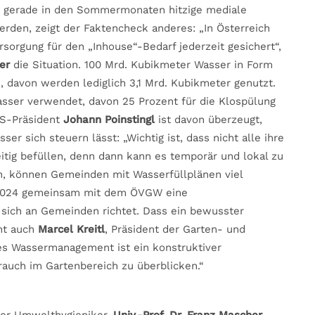
n gerade in den Sommermonaten hitzige mediale
rden, zeigt der Faktencheck anderes: „In Österreich
sorgung für den „Inhouse“-Bedarf jederzeit gesichert“,
er
die Situation. 100 Mrd. Kubikmeter Wasser in Form
h, davon werden lediglich 3,1 Mrd. Kubikmeter genutzt.
asser verwendet, davon 25 Prozent für die Klospülung
VS-Präsident
Johann Poinstingl
ist davon überzeugt,
r sich steuern lässt: „Wichtig ist, dass nicht alle ihre
tig befüllen, denn dann kann es temporär und lokal zu
, können Gemeinden mit Wasserfüllplänen viel
r 2024 gemeinsam mit dem ÖVGW eine
sich an Gemeinden richtet. Dass ein bewusster
cht auch
Marcel Kreitl
, Präsident der Garten- und
tes Wassermanagement ist ein konstruktiver
auch im Gartenbereich zu überblicken.“