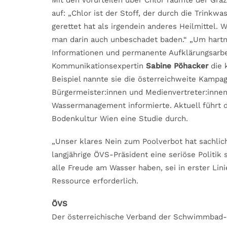
Mit den Vorurteilen über Chlor räumte der Gra
auf: „Chlor ist der Stoff, der durch die Trin
gerettet hat als irgendein anderes Heilmittel.
man darin auch unbeschadet baden.“ „Um hartn
Informationen und permanente Aufklärungsarbe
Kommunikationsexpertin
Sabine Pöhacker
die 
Beispiel nannte sie die österreichweite Kampag
Bürgermeister:innen und Medienvertreter:inne
Wassermanagement informierte. Aktuell führt d
Bodenkultur Wien eine Studie durch.
„Unser klares Nein zum Poolverbot hat sachlic
langjährige ÖVS-Präsident eine seriöse Politik 
alle Freude am Wasser haben, sei in erster Li
Ressource erforderlich.
ÖVS
Der österreichische Verband der Schwimmbad- u