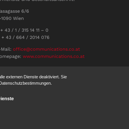
asagasse 6/6
-1090 Wien
+ 43 / 1 / 315 14 11 – 0
 + 43 / 664 / 2014 076
-Mail:
office@communications.co.at
omepage:
www.communications.co.at
ID: ATU 811 196 56
ertretungsberechtigte Geschäftsführerin:
e externen Dienste deaktiviert. Sie
abine Pöhacker MSc.
re Datenschutzbestimmungen.
ienste
Impressum
Datenschutz