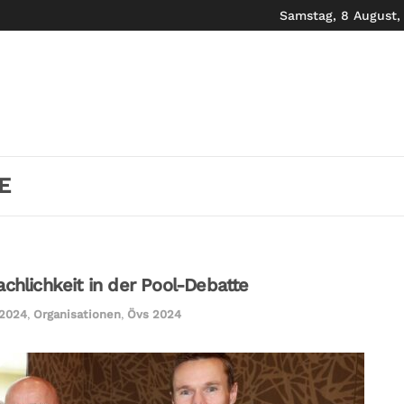
Samstag, 8 August,
E
lichkeit in der Pool-Debatte
 2024
,
Organisationen
,
Övs 2024