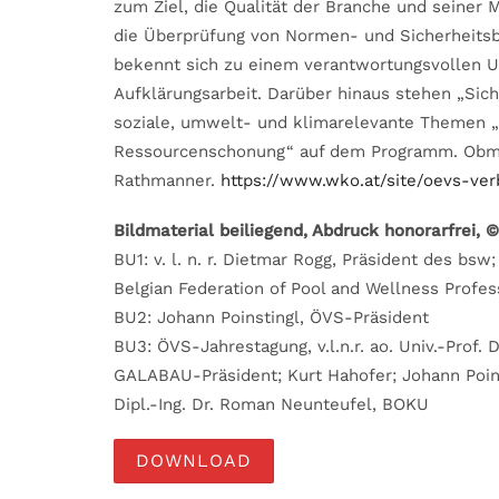
zum Ziel, die Qualität der Branche und seiner 
die Überprüfung von Normen- und Sicherheits
bekennt sich zu einem verantwortungs­vollen
Aufklärungsarbeit. Darüber hinaus stehen „Si
soziale, umwelt- und klimarelevante Themen 
Ressourcenschonung“ auf dem Programm. Obmann
Rathmanner.
https://www.wko.at/site/oevs-ver
Bildmaterial beiliegend, Abdruck honorarfrei,
BU1: v. l. n. r. Dietmar Rogg, Präsident des bsw
Belgian Federation of Pool and Wellness Profes
BU2: Johann Poinstingl, ÖVS-Präsident
BU3: ÖVS-Jahrestagung, v.l.n.r. ao. Univ.-Prof. 
GALABAU-Präsident; Kurt Hahofer; Johann Poins
Dipl.-Ing. Dr. Roman Neunteufel, BOKU
DOWNLOAD