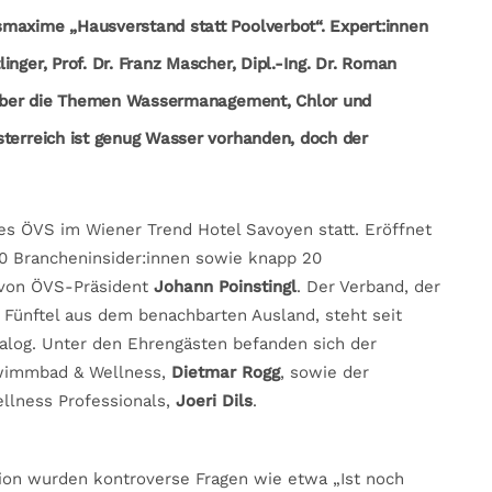
maxime „Hausverstand statt Poolverbot“. Expert:innen
nger, Prof. Dr. Franz Mascher, Dipl.-Ing. Dr. Roman
. über die Themen Wassermanagement, Chlor und
sterreich ist genug Wasser vorhanden, doch der
es ÖVS im Wiener Trend Hotel Savoyen statt. Eröffnet
0 Brancheninsider:innen sowie knapp 20
, von ÖVS-Präsident
Johann Poinstingl
. Der Verband, der
s Fünftel aus dem benachbarten Ausland, steht seit
ialog. Unter den Ehrengästen befanden sich der
wimmbad & Wellness,
Dietmar Rogg
, sowie der
ellness Professionals,
Joeri Dils
.
ion wurden kontroverse Fragen wie etwa „Ist noch