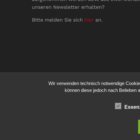
unseren Newsletter erhalten?
Bitte melden Sie sich
hier
an.
Wir verwenden technisch notwendige Cookies 
können diese jedoch nach Belieben a
Essenz
© 2026
comm:unications
- Wir bringen Kommunik