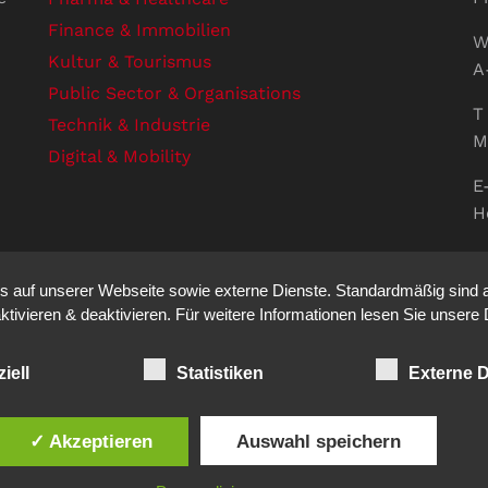
Finance & Immobilien
W
Kultur & Tourismus
A
Public Sector & Organisations
T 
Technik & Industrie
M
Digital & Mobility
E
H
U
V
auf unserer Webseite sowie externe Dienste. Standardmäßig sind all
S
ktivieren & deaktivieren. Für weitere Informationen lesen Sie unse
iell
Statistiken
Externe D
ation auf den Punkt. - Site made by
sfe
✓ Akzeptieren
Auswahl speichern