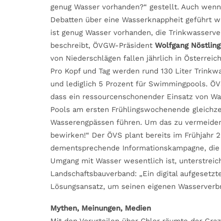
genug Wasser vorhanden?“ gestellt. Auch wen
Debatten über eine Wasserknappheit geführt we
ist genug Wasser vorhanden, die Trinkwasserver
beschreibt, ÖVGW-Präsident
Wolfgang Nöstling
von Niederschlägen fallen jährlich in Österreic
Pro Kopf und Tag werden rund 130 Liter Trinkw
und lediglich 5 Prozent für Swimmingpools. Ö
dass ein ressourcenschonender Einsatz von Wasse
Pools am ersten Frühlingswochenende gleichzei
Wasserengpässen führen. Um das zu vermeiden
bewirken!“ Der ÖVS plant bereits im Frühjah
dementsprechende Informationskampagne, die 
Umgang mit Wasser wesentlich ist, unterstrei
Landschaftsbauverband: „Ein digital aufgesetz
Lösungsansatz, um seinen eigenen Wasserverbr
Mythen, Meinungen, Medien