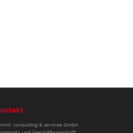
ontakt
omm: consulting & services GmbH
irmensitz und Geschäftsanschrift: