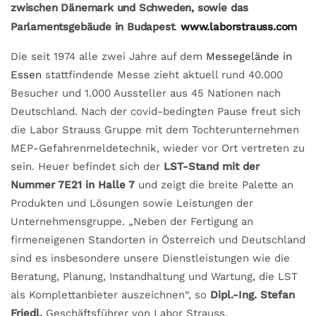
zwischen Dänemark und Schweden, sowie das
Parlamentsgebäude in Budapest
.
www.laborstrauss.com
Die seit 1974 alle zwei Jahre auf dem
Messegelände in
Essen
stattfindende Messe zieht aktuell rund 40.000
Besucher und 1.000 Aussteller aus 45 Nationen nach
Deutschland. Nach der covid-bedingten Pause freut sich
die Labor Strauss Gruppe mit dem Tochterunternehmen
MEP-Gefahrenmeldetechnik, wieder vor Ort vertreten zu
sein. Heuer befindet sich der
LST-Stand mit der
Nummer 7E21 in Halle 7
und zeigt die breite Palette an
Produkten und Lösungen sowie Leistungen der
Unternehmensgruppe. „Neben der Fertigung an
firmeneigenen Standorten in Österreich und Deutschland
sind es insbesondere unsere Dienstleistungen wie die
Beratung, Planung, Instandhaltung und Wartung, die LST
als Komplettanbieter auszeichnen“, so
Dipl.-Ing. Stefan
Friedl,
Geschäftsführer von Labor Strauss.