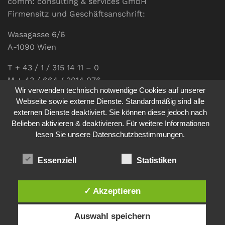
comm: consulting & services GmbH
Firmensitz und Geschäftsanschrift:
Wasagasse 6/6
A-1090 Wien
T + 43 / 1 / 315 14 11 – 0
M + 43 / 664 / 2014 076
Wir verwenden technisch notwendige Cookies auf unserer
E-Mail:
office@communications.co.at
Webseite sowie externe Dienste. Standardmäßig sind alle
externen Dienste deaktiviert. Sie können diese jedoch nach
Homepage:
www.communications.co.at
Belieben aktivieren & deaktivieren. Für weitere Informationen
UID: ATU 811 196 56
lesen Sie unsere Datenschutzbestimmungen.
Vertretungsberechtigte Geschäftsführerin:
Sabine Pöhacker MSc.
Essenziell
Statistiken
✓ Akzeptieren
Impressum
Datenschutz
Auswahl speichern