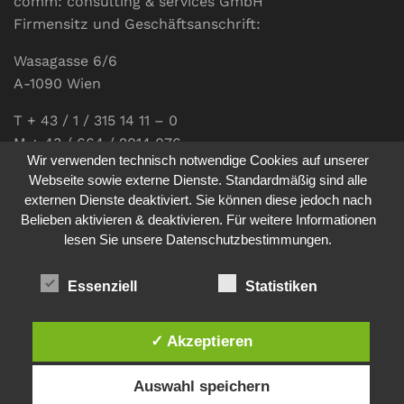
comm: consulting & services GmbH
Firmensitz und Geschäftsanschrift:
Wasagasse 6/6
A-1090 Wien
T + 43 / 1 / 315 14 11 – 0
M + 43 / 664 / 2014 076
Wir verwenden technisch notwendige Cookies auf unserer
E-Mail:
office@communications.co.at
Webseite sowie externe Dienste. Standardmäßig sind alle
externen Dienste deaktiviert. Sie können diese jedoch nach
Homepage:
www.communications.co.at
Belieben aktivieren & deaktivieren. Für weitere Informationen
UID: ATU 811 196 56
lesen Sie unsere Datenschutzbestimmungen.
Vertretungsberechtigte Geschäftsführerin:
Sabine Pöhacker MSc.
Essenziell
Statistiken
✓ Akzeptieren
Impressum
Datenschutz
Auswahl speichern