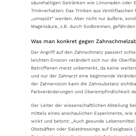
säurehaltigen Getränken wie Limonaden oder E
Trinkverhalten: Das Trinken aus Ventilflaschen 
„umspült“ werden. Aber nicht nur äußere, son
Magensäure, z.B. durch Sodbrennen, gefährde
Was man konkret gegen Zahnschmelzab
Der Angriff auf den Zahnschmelz passiert schle
leichten Erosion verändert sich nur die Oberf
Betroffenen meist unbemerkt, da keine weit
und nur der Zahnarzt eine beginnende Veränderu
der Zahnerosion kann die Zahnsubstanz sichtb
Farbveränderungen und Überempfindlichkeit der
Der Leiter der wissenschaftlichen Abteilung
mittels eines anschaulichen Experiments, wie s
wirkt und betont: „Auch gesunde Lebensmittel e
Obstsäften oder Salatdressings auf Essigbasis (