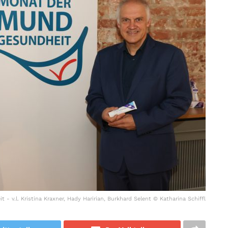
- v.l. Kristina Kraxner, Hady Haririan, Burkhard Selent © Katharina Schiffl