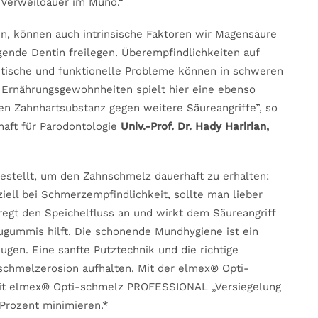
 Verweildauer im Mund.“
n, können auch intrinsische Faktoren wir Magensäure
ende Dentin freilegen. Überempfindlichkeiten auf
hetische und funktionelle Probleme können in schweren
n Ernährungsgewohnheiten spielt hier eine ebenso
en Zahnhartsubstanz gegen weitere Säureangriffe”, so
haft für Parodontologie
Univ.-Prof. Dr. Hady Haririan,
tellt, um den Zahnschmelz dauerhaft zu erhalten:
ell bei Schmerzempfindlichkeit, sollte man lieber
 regt den Speichelfluss an und wirkt dem Säureangriff
ugummis hilft. Die schonende Mundhygiene ist ein
gen. Eine sanfte Putztechnik und die richtige
schmelzerosion aufhalten. Mit der elmex® Opti-
mit elmex® Opti-schmelz PROFESSIONAL „Versiegelung
Prozent minimieren.*