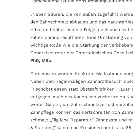
Entscheidend ist die Konsumhäufigkeit und die
„Neben Säuren, die von außen zugeführt werde
den Zahnschmelz abbauen und das darunterlieg
Hitze und Kälte sind die Folge, doch auch äst
Fällen daraus resultieren. Eine Umstellung vo
wichtige Rolle wie die Stärkung der verblieben
Generalsekretär der Österreichischen Gesellsc
PhD, MSc
.
Gemeinsam wurden konkrete Maßnahmen vorges
Neben dem regelmäßigen Zahnarztbesuch, spezi
Frischobst essen statt Obstsaft trinken. Kauen
entgegen. Auch das Kauen von zuckerfreien Ka
weiter Garant, um Zahnschmelzverlust vorzubeu
Zahnpflege können das Fortschreiten von Zahn
schmelz „Tägliche Reparatur“ Zahnpasta und 
& Stärkung“ kann man Erosionen um bis zu 85 