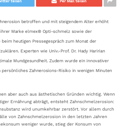
itter teilen
Per Mail teilen
hnerosion betroffen und mit steigendem Alter erhöht
it ihrer Marke elmex® Opti-schmelz sowie der
ie beim heutigen Pressegespräch zum Monat der
klären. Experten wie Univ.-Prof. Dr. Hady Haririan
ptimale Mundgesundheit. Zudem wurde ein innovativer
n persönliches Zahnerosions-Risiko in wenigen Minuten
chen aber auch aus ästhetischen Gründen wichtig. Wenn
tiger Ernährung abträgt, entsteht Zahnschmelzerosion:
hnsubstanz wird unumkehrbar zerstört. Vor allem durch
älle von Zahnschmelzerosion in den letzten Jahren
sekonsum weniger wurde, stieg der Konsum von