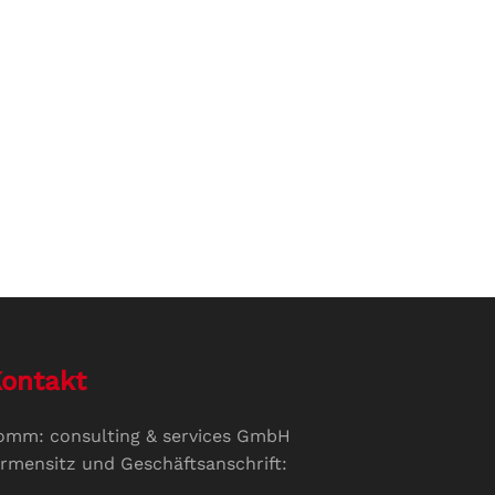
ontakt
omm: consulting & services GmbH
irmensitz und Geschäftsanschrift: