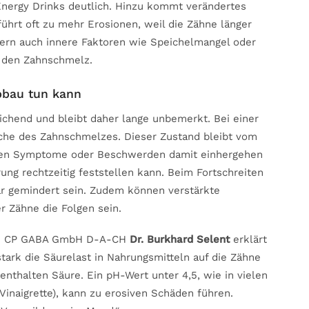
nergy Drinks deutlich. Hinzu kommt verändertes
führt oft zu mehr Erosionen, weil die Zähne länger
dern auch innere Faktoren wie Speichelmangel oder
n den Zahnschmelz.
bau tun kann
ichend und bleibt daher lange unbemerkt. Bei einer
läche des Zahnschmelzes. Dieser Zustand bleibt vom
eren Symptome oder Beschwerden damit einhergehen
ng rechtzeitig feststellen kann. Beim Fortschreiten
ar gemindert sein. Zudem können verstärkte
 Zähne die Folgen sein.
 bei CP GABA GmbH D-A-CH
Dr. Burkhard Selent
erklärt
tark die Säurelast in Nahrungsmitteln auf die Zähne
nthalten Säure. Ein pH-Wert unter 4,5, wie in vielen
Vinaigrette), kann zu erosiven Schäden führen.