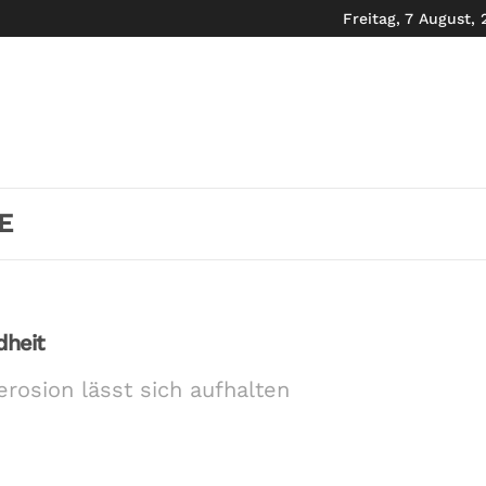
Freitag, 7 August,
E
heit
rosion lässt sich aufhalten