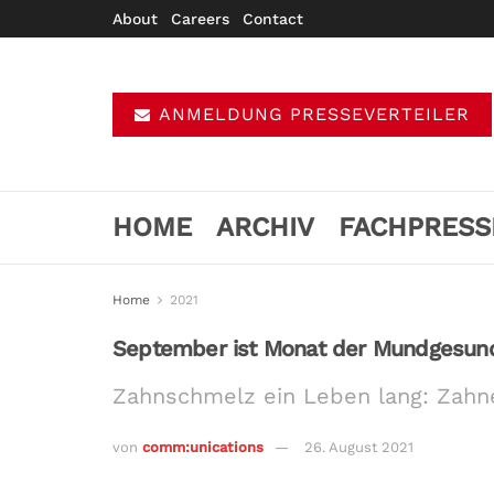
About
Careers
Contact
ANMELDUNG PRESSEVERTEILER
HOME
ARCHIV
FACHPRESS
Home
2021
September ist Monat der Mundgesund
Zahnschmelz ein Leben lang: Zahne
von
comm:unications
26. August 2021