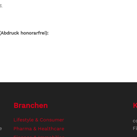
6.
Abdruck honorarfrei):
Branchen
K
Lifestyle & Consumer
c
e
F
Pharma & Healthcare