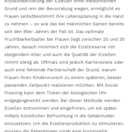
Kryokonservierung der Eizellen ohne medizinischen
Grund und rein der Bevorratung wegen, ermöglicht es
Frauen selbstbestimmt ihre Lebensplanung in die Hand
zu nehmen – so wie das bei männlichen Samen bereits
seit den 90er Jahren der Fall ist. Das optimale
Fruchtbarkeitsalter bei Frauen liegt zwischen 20 und 30
Jahren, danach minimiert sich die Eizellreserve mit
steigendem Alter und auch die Qualität der Eizellen
nimmt stetig ab. Oftmals sind jedoch Karriereziele oder
auch eine fehlende Partnerschaft der Grund, warum
Frauen ihren Kinderwunsch zu einem späteren, besser
passenden Zeitpunkt realisieren möchten. Mit Social
Freezing kann dem Ticken der biologischen Uhr
entgegengewirkt werden. Bei dieser Methode werden
Eizellen entnommen und eingefroren, um sie später
mittels künstlicher Befruchtung in die Gebärmutter
einzusetzen. Um die Eizellenproduktion zu stimulieren,
müssen die Patientinnen vorab eine hormonelle