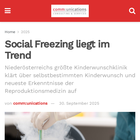
Home
2025
Social Freezing liegt im
Trend
Niederösterreichs größte Kinderwunschklinik
klärt über selbstbestimmten Kinderwunsch und
neueste Erkenntnisse der
Reproduktionsmedizin auf
von
comm:unications
30. September 2025