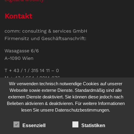
Kontakt
comm: consulting & services GmbH
Firmensitz und Geschäftsanschrift:
Wasagasse 6/6
A-1090 Wien
T + 43 / 1 / 315 14 11 – 0
M + 43 / 664 / 2014 076
Wir verwenden technisch notwendige Cookies auf unserer
E-Mail:
office@communications.co.at
Webseite sowie externe Dienste. Standardmäßig sind alle
externen Dienste deaktiviert. Sie können diese jedoch nach
Homepage:
www.communications.co.at
Belieben aktivieren & deaktivieren. Für weitere Informationen
UID: ATU 811 196 56
lesen Sie unsere Datenschutzbestimmungen.
Vertretungsberechtigte Geschäftsführerin:
Sabine Pöhacker MSc.
Essenziell
Statistiken