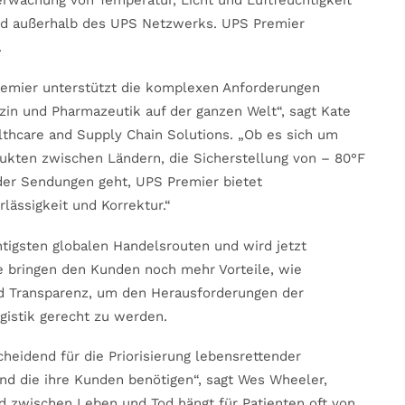
erwachung von Temperatur, Licht und Luftfeuchtigkeit
nd außerhalb des UPS Netzwerks. UPS Premier
.
remier unterstützt die komplexen Anforderungen
in und Pharmazeutik auf der ganzen Welt“, sagt Kate
lthcare and Supply Chain Solutions. „Ob es sich um
ukten zwischen Ländern, die Sicherstellung von – 80°F
nder Sendungen geht, UPS Premier bietet
lässigkeit und Korrektur.“
chtigsten globalen Handelsrouten und wird jetzt
e bringen den Kunden noch mehr Vorteile, wie
nd Transparenz, um den Herausforderungen der
gistik gerecht zu werden.
cheidend für die Priorisierung lebensrettender
nd die ihre Kunden benötigen“, sagt Wes Wheeler,
d zwischen Leben und Tod hängt für Patienten oft von