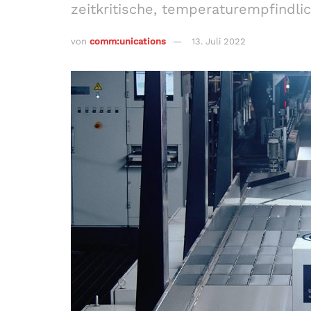
zeitkritische, temperaturempfindli
von
comm:unications
13. Juli 2022