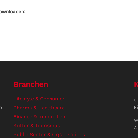
downloaden:
Branchen
K
Lifestyle & Consumer
c
e
F
Pharma & Healthcare
Finance & Immobilien
W
Kultur & Tourismus
A
Public Sector & Organisations