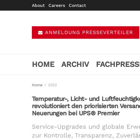
About
Careers
Contact
ANMELDUNG PRESSEVERTEILER
HOME
ARCHIV
FACHPRESS
Home
2022
Temperatur-, Licht- und Luftfeuchtig
revolutioniert den priorisierten Vers
Neuerungen bei UPS® Premier
Service-Upgrades und globale Erwe
zur Kontrolle, Transparenz, Zuverlä