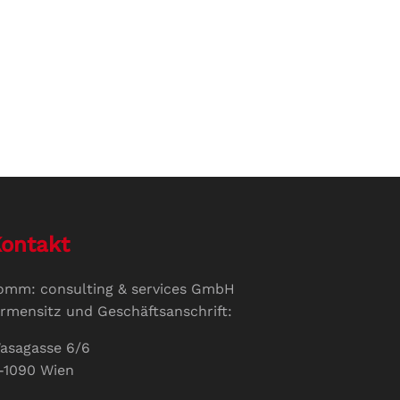
ontakt
omm: consulting & services GmbH
irmensitz und Geschäftsanschrift:
asagasse 6/6
-1090 Wien