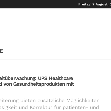
Freitag, 7 August,
E
keitüberwachung: UPS Healthcare
and von Gesundheitsprodukten mit
iterung bieten zusätzliche Möglichkeiten
ssigkeit und Korrektur für patienten- und