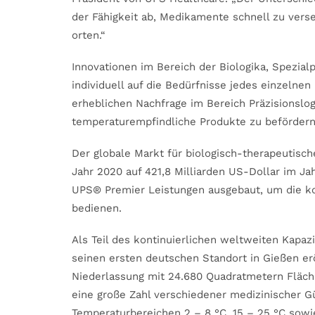
der Fähigkeit ab, Medikamente schnell zu vers
orten.“
Innovationen im Bereich der Biologika, Spezia
individuell auf die Bedürfnisse jedes einzelne
erheblichen Nachfrage im Bereich Präzisionslog
temperaturempfindliche Produkte zu befördern
Der globale Markt für biologisch-therapeutisc
Jahr 2020 auf 421,8 Milliarden US-Dollar im J
UPS® Premier Leistungen ausgebaut, um die k
bedienen.
Als Teil des kontinuierlichen weltweiten Kapa
seinen ersten deutschen Standort in Gießen er
Niederlassung mit 24.680 Quadratmetern Fläche
eine große Zahl verschiedener medizinischer G
Temperaturbereichen 2 – 8 °C, 15 – 25 °C sowie 