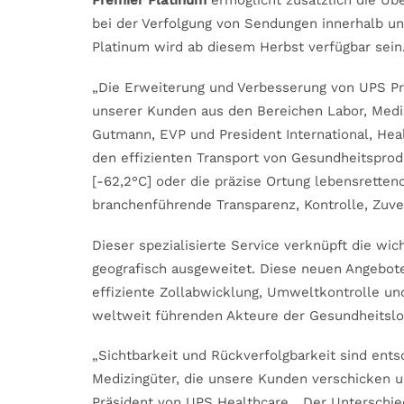
Premier Platinum
ermöglicht zusätzlich die Üb
bei der Verfolgung von Sendungen innerhalb u
Platinum wird ab diesem Herbst verfügbar sein
„Die Erweiterung und Verbesserung von UPS P
unserer Kunden aus den Bereichen Labor, Mediz
Gutmann, EVP und President International, Hea
den effizienten Transport von Gesundheitsprod
[-62,2°C] oder die präzise Ortung lebensrette
branchenführende Transparenz, Kontrolle, Zuver
Dieser spezialisierte Service verknüpft die wi
geografisch ausgeweitet. Diese neuen Angebot
effiziente Zollabwicklung, Umweltkontrolle u
weltweit führenden Akteure der Gesundheitslo
„Sichtbarkeit und Rückverfolgbarkeit sind ents
Medizingüter, die unsere Kunden verschicken u
Präsident von UPS Healthcare. „Der Unterschie