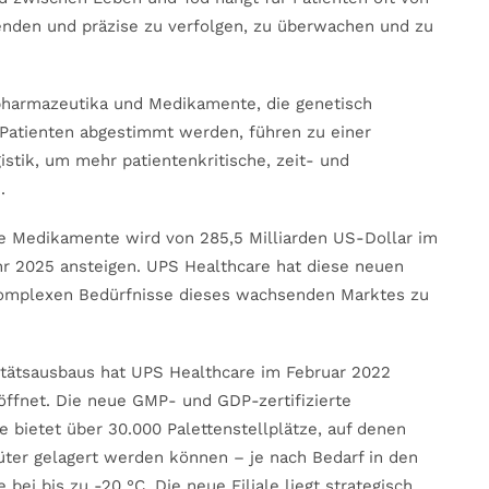
enden und präzise zu verfolgen, zu überwachen und zu
lpharmazeutika und Medikamente, die genetisch
n Patienten abgestimmt werden, führen zu einer
istik, um mehr patientenkritische, zeit- und
.
he Medikamente wird von 285,5 Milliarden US-Dollar im
ahr 2025 ansteigen. UPS Healthcare hat diese neuen
omplexen Bedürfnisse dieses wachsenden Marktes zu
zitätsausbaus hat UPS Healthcare im Februar 2022
öffnet. Die neue GMP- und GDP-zertifizierte
 bietet über 30.000 Palettenstellplätze, auf denen
üter gelagert werden können – je nach Bedarf in den
bei bis zu -20 °C. Die neue Filiale liegt strategisch