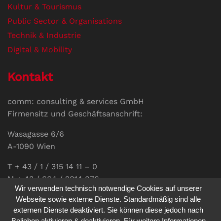
Kultur & Tourismus
Public Sector & Organisations
Technik & Industrie
Digital & Mobility
Kontakt
comm: consulting & services GmbH
Firmensitz und Geschäftsanschrift:
Wasagasse 6/6
A-1090 Wien
T + 43 / 1 / 315 14 11 – 0
M + 43 / 664 / 2014 076
Wir verwenden technisch notwendige Cookies auf unserer
E-Mail:
office@communications.co.at
Webseite sowie externe Dienste. Standardmäßig sind alle
externen Dienste deaktiviert. Sie können diese jedoch nach
Homepage:
www.communications.co.at
Belieben aktivieren & deaktivieren. Für weitere Informationen