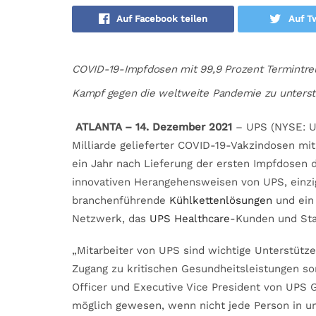
Auf Facebook teilen
Auf Tw
COVID-19-Impfdosen mit 99,9 Prozent Termintreu
Kampf gegen die weltweite Pandemie zu unters
ATLANTA – 14. Dezember 2021
– UPS (NYSE: UP
Milliarde gelieferter COVID-19-Vakzindosen mit
ein Jahr nach Lieferung der ersten Impfdosen 
innovativen Herangehensweisen von UPS, einzi
branchenführende
Kühlkettenlösungen
und ein 
Netzwerk, das
UPS Healthcare
-Kunden und Sta
„Mitarbeiter von UPS sind wichtige Unterstütz
Zugang zu kritischen Gesundheitsleistungen so
Officer und Executive Vice President von UPS G
möglich gewesen, wenn nicht jede Person in 