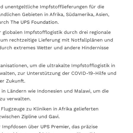
 unentgeltliche Impfstofflieferungen für die
ändlichen Gebieten in Afrika, Südamerika, Asien,
durch
The UPS Foundation
.
globalen Impfstofflogistik durch drei regionale
m rechtzeitige Lieferung mit Notfallplänen und
durch extremes Wetter und andere Hindernisse
isationen, um die ultrakalte Impfstofflogistik in
alten, zur Unterstützung der COVID-19-Hilfe und
er Zukunft.
 in Ländern wie Indonesien und Malawi, um die
 zu verwalten.
ugzeuge zu Kliniken in Afrika gelieferten
 zwischen
Zipline
und
Gavi
.
er Impfdosen über
UPS Premier
, das präzise