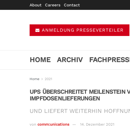
About
Careers
Contact
ANMELDUNG PRESSEVERTEILER
HOME
ARCHIV
FACHPRESS
Home
2021
UPS ÜBERSCHREITET MEILENSTEIN V
IMPFDOSENLIEFERUNGEN
UND LIEFERT WEITERHIN HOFFNU
von
comm:unications
14. Dezember 2021