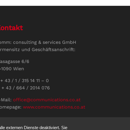
ontakt
omm: consulting & services GmbH
irmensitz und Geschäftsanschrift:
asagasse 6/6
-1090 Wien
+ 43 / 1 / 315 14 11 – 0
 + 43 / 664 / 2014 076
-Mail:
office@communications.co.at
omepage:
www.communications.co.at
ID: ATU 811 196 56
ertretungsberechtigte Geschäftsführerin:
e externen Dienste deaktiviert. Sie