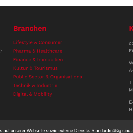
Branchen
K
Lifestyle & Consumer
c
e
F
Pharma & Healthcare
Finance & Immobilien
W
Kultur & Tourismus
A
Public Sector & Organisations
T 
Technik & Industrie
M
Digital & Mobility
E
H
U
V
auf unserer Webseite sowie externe Dienste. Standardmäßig sind all