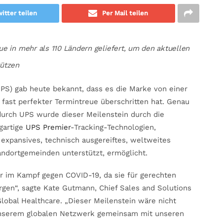
itter teilen
Per Mail teilen
e in mehr als 110 Ländern geliefert, um den aktuellen
tützen
S) gab heute bekannt, dass es die Marke von einer
 fast perfekter Termintreue überschritten hat. Genau
durch UPS wurde dieser Meilenstein durch die
gartige
UPS Premier
-Tracking-Technologien,
expansives, technisch ausgereiftes, weltweites
ndortgemeinden unterstützt, ermöglicht.
er im Kampf gegen COVID-19, da sie für gerechten
rgen“, sagte Kate Gutmann, Chief Sales and Solutions
lobal Healthcare. „Dieser Meilenstein wäre nicht
unserem globalen Netzwerk gemeinsam mit unseren