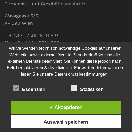
Firmensitz und Geschäftsanschrift:
Wasagasse 6/6
A-1090 Wien
T + 43 / 1 / 315 14 11 – 0
M + 43 / 664 / 2014 076
Wir verwenden technisch notwendige Cookies auf unserer
E-Mail:
office@communications.co.at
Webseite sowie externe Dienste. Standardmäßig sind alle
externen Dienste deaktiviert. Sie können diese jedoch nach
Homepage:
www.communications.co.at
Belieben aktivieren & deaktivieren. Für weitere Informationen
UID: ATU 811 196 56
lesen Sie unsere Datenschutzbestimmungen.
Vertretungsberechtigte Geschäftsführerin:
Sabine Pöhacker MSc.
Essenziell
Statistiken
✓ Akzeptieren
Impressum
Datenschutz
Auswahl speichern
© 2026
comm:unications
- Wir bringen Kommunikation auf