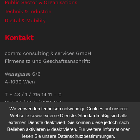
Public Sector & Organisations
Technik & Industrie
Digital & Mobility
Kontakt
comm: consulting & services GmbH
Firmensitz und Geschäftsanschrift:
Wasagasse 6/6
A-1090 Wien
T + 43 / 1 / 315 14 11 – 0
M + 43 / 664 / 2014 076
Wir verwenden technisch notwendige Cookies auf unserer
E-Mail:
office@communications.co.at
Webseite sowie externe Dienste. Standardmäßig sind alle
externen Dienste deaktiviert. Sie können diese jedoch nach
Homepage:
www.communications.co.at
Belieben aktivieren & deaktivieren. Für weitere Informationen
UID: ATU 811 196 56
lesen Sie unsere Datenschutzbestimmungen.