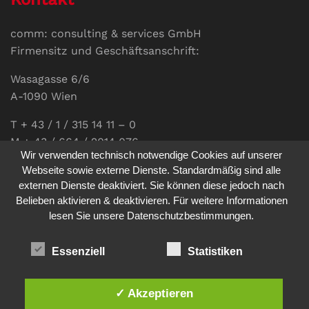
comm: consulting & services GmbH
Firmensitz und Geschäftsanschrift:
Wasagasse 6/6
A-1090 Wien
T + 43 / 1 / 315 14 11 – 0
M + 43 / 664 / 2014 076
Wir verwenden technisch notwendige Cookies auf unserer
E-Mail:
office@communications.co.at
Webseite sowie externe Dienste. Standardmäßig sind alle
externen Dienste deaktiviert. Sie können diese jedoch nach
Homepage:
www.communications.co.at
Belieben aktivieren & deaktivieren. Für weitere Informationen
UID: ATU 811 196 56
lesen Sie unsere Datenschutzbestimmungen.
Vertretungsberechtigte Geschäftsführerin:
Sabine Pöhacker MSc.
Essenziell
Statistiken
✓ Akzeptieren