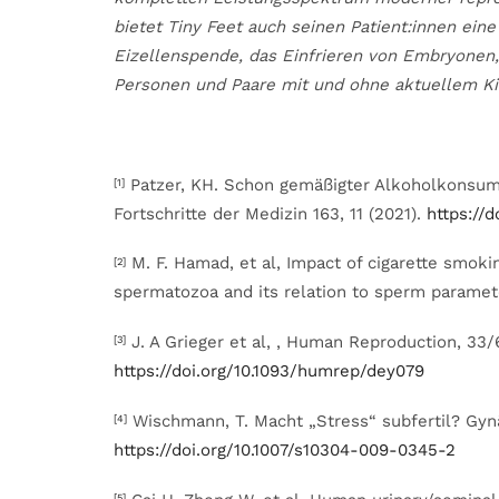
bietet Tiny Feet auch seinen Patient:innen ein
Eizellenspende, das Einfrieren von Embryonen,
Personen und Paare mit und ohne aktuellem 
Patzer, KH. Schon gemäßigter Alkoholkonsum 
[1]
Fortschritte der Medizin 163, 11 (2021).
https://
M. F. Hamad, et al, Impact of cigarette smoki
[2]
spermatozoa and its relation to sperm parame
J. A Grieger et al, , Human Reproduction, 33/6
[3]
https://doi.org/10.1093/humrep/dey079
Wischmann, T. Macht „Stress“ subfertil? Gynä
[4]
https://doi.org/10.1007/s10304-009-0345-2
[5]