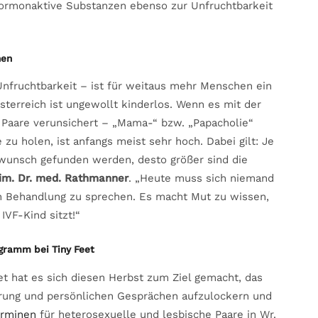
hormonaktive Substanzen ebenso zur Unfruchtbarkeit
nen
nfruchtbarkeit – ist für weitaus mehr Menschen ein
terreich ist ungewollt kinderlos. Wenn es mit der
e Paare verunsichert – „Mama-“ bzw. „Papacholie“
 zu holen, ist anfangs meist sehr hoch. Dabei gilt: Je
rwunsch gefunden werden, desto größer sind die
im. Dr. med. Rathmanner
. „Heute muss sich niemand
n Behandlung zu sprechen. Es macht Mut zu wissen,
IVF-Kind sitzt!“
ogramm bei Tiny Feet
t hat es sich diesen Herbst zum Ziel gemacht, das
ärung und persönlichen Gesprächen aufzulockern und
erminen
für heterosexuelle und lesbische Paare in Wr.