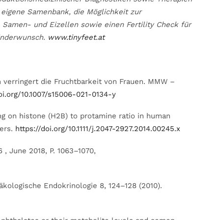
e eigene Samenbank, die Möglichkeit zur
 Samen- und Eizellen sowie einen Fertility Check für
Kinderwunsch.
www.tinyfeet.at
verringert die Fruchtbarkeit von Frauen. MMW –
doi.org/10.1007/s15006-021-0134-y
ng on histone (H2B) to protamine ratio in human
ters.
https://doi.org/10.1111/j.2047-2927.2014.00245.x
 , June 2018, P. 1063–1070,
kologische Endokrinologie 8, 124–128 (2010).