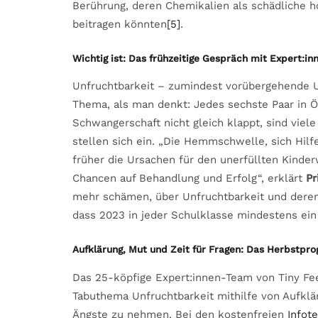
Berührung, deren Chemikalien als schädliche 
beitragen könnten
[5]
.
Wichtig ist: Das frühzeitige Gespräch mit Expert:in
Unfruchtbarkeit – zumindest vorübergehende U
Thema, als man denkt: Jedes sechste Paar in Ös
Schwangerschaft nicht gleich klappt, sind viel
stellen sich ein. „Die Hemmschwelle, sich Hilfe
früher die Ursachen für den unerfüllten Kinde
Chancen auf Behandlung und Erfolg“, erklärt
Pr
mehr schämen, über Unfruchtbarkeit und dere
dass 2023 in jeder Schulklasse mindestens ein 
Aufklärung, Mut und Zeit für Fragen: Das Herbstpr
Das 25-köpfige Expert:innen-Team von Tiny Fee
Tabuthema Unfruchtbarkeit mithilfe von Aufkl
Ängste zu nehmen. Bei den kostenfreien
Infot