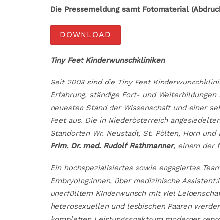
Die Pressemeldung samt Fotomaterial (Abdruck
DOWNLOAD
Tiny Feet Kinderwunschkliniken
Seit 2008 sind die Tiny Feet Kinderwunschklini
Erfahrung, ständige Fort- und Weiterbildunge
neuesten Stand der Wissenschaft und einer seh
Feet aus. Die in Niederösterreich angesiedelte
Standorten Wr. Neustadt, St. Pölten, Horn und 
Prim. Dr. med. Rudolf Rathmanner
, einem der 
Ein hochspezialisiertes sowie engagiertes Team
Embryolog:innen, über medizinische Assistent:i
unerfülltem Kinderwunsch mit viel Leidensch
heterosexuellen und lesbischen Paaren werde
kompletten Leistungsspektrum moderner repro