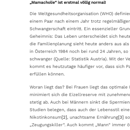
„Mamacholie“ ist erstmal völlig normal!
Die Weltgesundheitsorganisation (WHO) definie
einem Paar nach einem Jahr trotz regelmäßige
Schwangerschaft eintritt. Ein essenzieller Grun
Geheimnis: Das Leben unterscheidet sich heute
die Familienplanung sieht heute anders aus als
in Österreich 1984 noch bei rund 24 Jahren, s
schwanger (Quelle: Statistik Austria). Mit der 
kommt es heutzutage häufiger vor, dass sich P
erfüllen können.
Woran liegt das? Bei Frauen liegt das optimale
minimiert sich die Eizellreserve mit zunehmen
stetig ab. Auch bei Männern sinkt die Spermien
Studien belegen, dass auch der Lebensstil einen
Nikotinkonsum
[2]
, unachtsame Ernährung
[3]
so
„Zeugungskiller“. Auch kommt „Mann“ immer öf