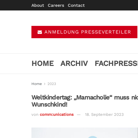
About
Careers
Contact
ANMELDUNG PRESSEVERTEILER
HOME
ARCHIV
FACHPRESS
Home
2023
Weltkindertag: „Mamacholie“ muss nic
Wunschkind!
von
comm:unications
18. September 2023