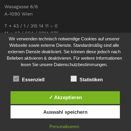
Wasagasse 6/6
A-1090 Wien
T + 43 / 1 / 315 14 11 – 0
M + 43 / 664 / 2014 076
Wir verwenden technisch notwendige Cookies auf unserer
E-Mail:
office@communications.co.at
Webseite sowie externe Dienste. Standardmäßig sind alle
externen Dienste deaktiviert. Sie können diese jedoch nach
Homepage:
www.communications.co.at
Belieben aktivieren & deaktivieren. Für weitere Informationen
UID: ATU 811 196 56
lesen Sie unsere Datenschutzbestimmungen.
Vertretungsberechtigte Geschäftsführerin:
Sabine Pöhacker MSc.
Essenziell
Statistiken
✓ Akzeptieren
Impressum
Datenschutz
Auswahl speichern
© 2026
comm:unications
- Wir bringen Kommunikation auf
Personalisieren
den Punkt. - Site made by
sfe