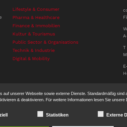
Lifestyle & Consumer
c
e
F
Pharma & Healthcare
Finance & Immobilien
W
Kultur & Tourismus
A
Public Sector & Organisations
T 
Technik & Industrie
M
Digital & Mobility
E
H
U
V
auf unserer Webseite sowie externe Dienste. Standardmäßig sind all
S
ktivieren & deaktivieren. Für weitere Informationen lesen Sie unse
iell
Statistiken
Externe D