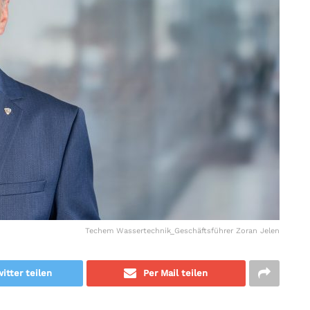
Techem Wassertechnik_Geschäftsführer Zoran Jelen
itter teilen
Per Mail teilen