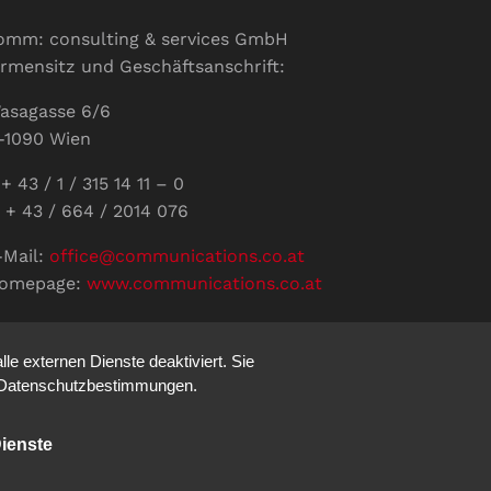
omm: consulting & services GmbH
irmensitz und Geschäftsanschrift:
asagasse 6/6
-1090 Wien
+ 43 / 1 / 315 14 11 – 0
 + 43 / 664 / 2014 076
-Mail:
office@communications.co.at
omepage:
www.communications.co.at
ID: ATU 811 196 56
ertretungsberechtigte Geschäftsführerin:
e externen Dienste deaktiviert. Sie
abine Pöhacker MSc.
re Datenschutzbestimmungen.
ienste