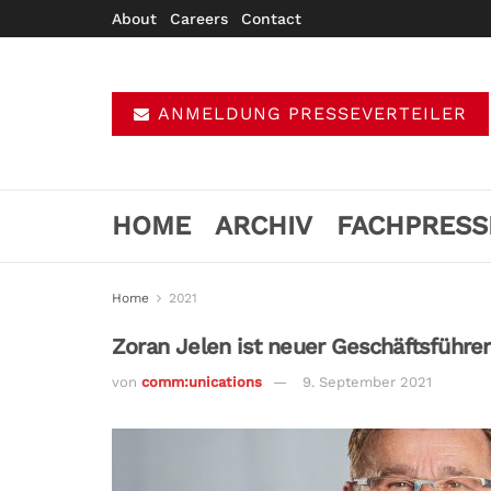
About
Careers
Contact
ANMELDUNG PRESSEVERTEILER
HOME
ARCHIV
FACHPRESS
Home
2021
Zoran Jelen ist neuer Geschäftsfüh
von
comm:unications
9. September 2021