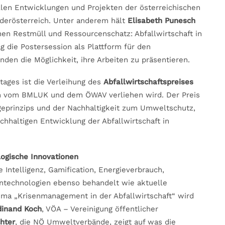
len Entwicklungen und Projekten der österreichischen
ederösterreich. Unter anderem hält
Elisabeth Punesch
en Restmüll und Ressourcenschatz: Abfallwirtschaft in
 die Postersession als Plattform für den
den die Möglichkeit, ihre Arbeiten zu präsentieren.
tages ist die Verleihung des
Abfallwirtschaftspreises
am vom BMLUK und dem ÖWAV verliehen wird. Der Preis
rgeprinzips und der Nachhaltigkeit zum Umweltschutz,
hhaltigen Entwicklung der Abfallwirtschaft in
logische Innovationen
ntelligenz, Gamification, Energieverbrauch,
entechnologien ebenso behandelt wie aktuelle
ma „Krisenmanagement in der Abfallwirtschaft“ wird
dinand Koch
, VÖA – Vereinigung öffentlicher
hter
, die NÖ Umweltverbände, zeigt auf was die