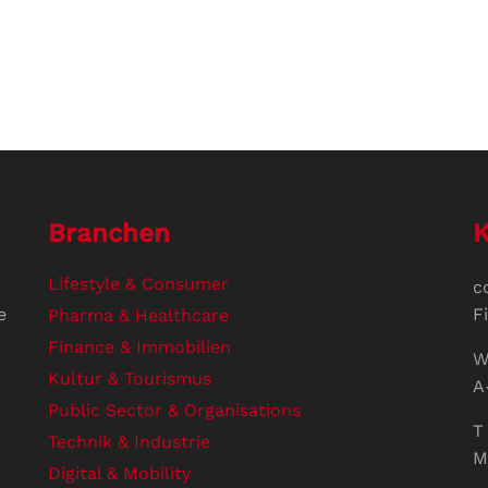
Branchen
K
Lifestyle & Consumer
c
e
F
Pharma & Healthcare
Finance & Immobilien
W
Kultur & Tourismus
A
Public Sector & Organisations
T 
Technik & Industrie
M
Digital & Mobility