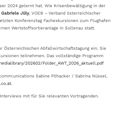
r 2024 gelernt hat. Wie Krisenbewältigung in der
t
Gabriele Jüly
, VOEB – Verband österreichischer
letzten Konferenztag Fachexkursionen zum Flughafen
nen Wertstoffsortieranlage in Sollenau statt.
ur Österreichischen Abfallwirtschaftstagung ein. Sie
rsionen teilnehmen. Das vollständige Programm
edialibrary/202602/Folder_AWT_2026_aktuell.pdf
: comm:unications Sabine Pöhacker / Sabrina Nüssel,
co.at
.
Interviews mit für Sie relevanten Vortragenden.