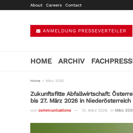
About
Careers
Contact
ANMELDUNG PRESSEVERTEILER
HOME
ARCHIV
FACHPRESS
Home
März 2026
Zukunftsfitte Abfallwirtschaft: Österr
bis 27. März 2026 in Niederösterreich
von
comm:unications
12. März 2026
in
März 202