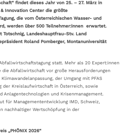
chaft“ findet
dieses Jahr von 25. – 27. März in
 & Innovation Center die größte
r Tagung, die vom Österreichischen Wasser- und
ird, werden über 500 Teilnehmer:innen erwartet.
t Totschnig,
Landeshauptfrau-Stv. Land
epräsident Roland Pomberger, Montanuniversität
Abfallwirtschaftstagung statt. Mehr als 20 Expert:innen
 die Abfallwirtschaft vor große Herausforderungen
e Klimawandelanpassung, der Umgang mit PFAS
 der Kreislaufwirtschaft in Österreich, sowie
und Anlagentechnologien und Krisenmanagement.
itut für Managemententwicklung IMD, Schweiz,
en nachhaltiger Wertschöpfung in der
reis „PHÖNIX 2026“