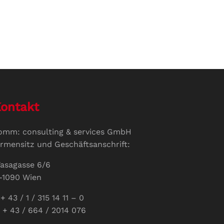
ontakt
omm: consulting & services GmbH
irmensitz und Geschäftsanschrift:
asagasse 6/6
-1090 Wien
+ 43 / 1 / 315 14 11 – 0
 + 43 / 664 / 2014 076