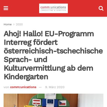
Home
2020
Ahoj! Hallo! EU-Programm
Interreg fördert
österreichisch-tschechische
Sprach- und
Kulturvermittlung ab dem
Kindergarten
von
comm:unications
9. März 2020