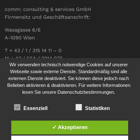
comm: consulting & services GmbH
Firmensitz und Geschäftsanschrift:
Wasagasse 6/6
A-1090 Wien
T + 43 / 1 / 315 14 11 – 0
M + 43 / 664 / 2014 076
Wir verwenden technisch notwendige Cookies auf unserer
E-Mail:
office@communications.co.at
Webseite sowie externe Dienste. Standardmäßig sind alle
externen Dienste deaktiviert. Sie können diese jedoch nach
Homepage:
www.communications.co.at
Belieben aktivieren & deaktivieren. Für weitere Informationen
UID: ATU 811 196 56
lesen Sie unsere Datenschutzbestimmungen.
Vertretungsberechtigte Geschäftsführerin:
Sabine Pöhacker MSc.
Essenziell
Statistiken
✓ Akzeptieren