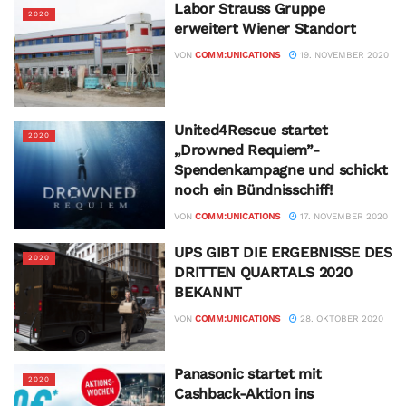
Labor Strauss Gruppe
2020
erweitert Wiener Standort
VON
COMM:UNICATIONS
19. NOVEMBER 2020
United4Rescue startet
2020
„Drowned Requiem”-
Spendenkampagne und schickt
noch ein Bündnisschiff!
VON
COMM:UNICATIONS
17. NOVEMBER 2020
UPS GIBT DIE ERGEBNISSE DES
2020
DRITTEN QUARTALS 2020
BEKANNT
VON
COMM:UNICATIONS
28. OKTOBER 2020
Panasonic startet mit
2020
Cashback-Aktion ins