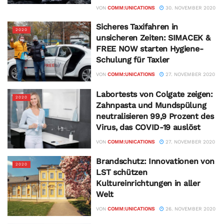
VON
COMM:UNICATIONS
30. NOVEMBER 2020
Sicheres Taxifahren in
2020
unsicheren Zeiten: SIMACEK &
FREE NOW starten Hygiene-
Schulung für Taxler
VON
COMM:UNICATIONS
27. NOVEMBER 2020
Labortests von Colgate zeigen:
2020
Zahnpasta und Mundspülung
neutralisieren 99,9 Prozent des
Virus, das COVID-19 auslöst
VON
COMM:UNICATIONS
27. NOVEMBER 2020
Brandschutz: Innovationen von
2020
LST schützen
Kultureinrichtungen in aller
Welt
VON
COMM:UNICATIONS
26. NOVEMBER 2020