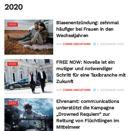
2020
Blasenentzündung: zehnmal
2020
häufiger bei Frauen in den
Wechseljahren
VON
COMM:UNICATIONS
3. DEZEMBER 2020
FREE NOW: Novelle ist ein
2020
mutiger und notwendiger
Schritt für eine Taxibranche mit
Zukunft
VON
COMM:UNICATIONS
2. DEZEMBER 2020
Ehrenamt: comm:unications
2020
unterstützt die Kampagne
„Drowned Requiem“ zur
Rettung von Flüchtlingen im
Mittelmeer