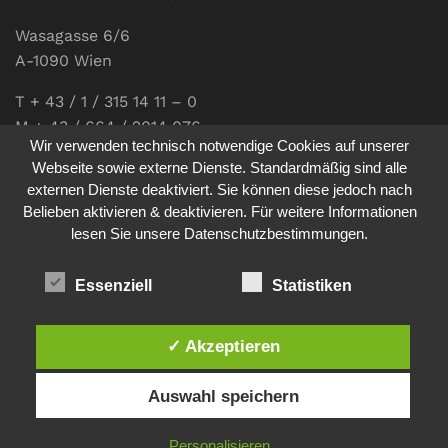
Wasagasse 6/6
A-1090 Wien
T + 43 / 1 / 315 14 11 – 0
M + 43 / 664 / 2014 076
Wir verwenden technisch notwendige Cookies auf unserer
E-Mail:
office@communications.co.at
Webseite sowie externe Dienste. Standardmäßig sind alle
externen Dienste deaktiviert. Sie können diese jedoch nach
Homepage:
www.communications.co.at
Belieben aktivieren & deaktivieren. Für weitere Informationen
UID: ATU 811 196 56
lesen Sie unsere Datenschutzbestimmungen.
Vertretungsberechtigte Geschäftsführerin:
Sabine Pöhacker MSc.
Essenziell
Statistiken
✓ Akzeptieren
Impressum
Datenschutz
Auswahl speichern
© 2026
comm:unications
- Wir bringen Kommunikation auf
Personalisieren
den Punkt. - Site made by
sfe