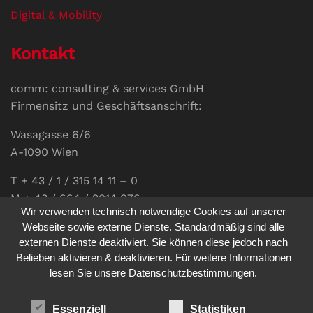
Digital & Mobility
Kontakt
comm: consulting & services GmbH
Firmensitz und Geschäftsanschrift:
Wasagasse 6/6
A-1090 Wien
T + 43 / 1 / 315 14 11 – 0
M + 43 / 664 / 2014 076
Wir verwenden technisch notwendige Cookies auf unserer
E-Mail:
office@communications.co.at
Webseite sowie externe Dienste. Standardmäßig sind alle
externen Dienste deaktiviert. Sie können diese jedoch nach
Homepage:
www.communications.co.at
Belieben aktivieren & deaktivieren. Für weitere Informationen
UID: ATU 811 196 56
lesen Sie unsere Datenschutzbestimmungen.
Vertretungsberechtigte Geschäftsführerin:
Sabine Pöhacker MSc.
Essenziell
Statistiken