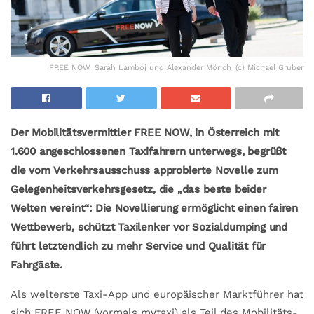
FREE NOW_Sarah Lamboj und Alexander Mönch_(c) Michael Gruber
Der Mobilitätsvermittler FREE NOW, in Österreich mit
1.600 angeschlossenen Taxifahrern unterwegs, begrüßt
die vom Verkehrsausschuss approbierte Novelle zum
Gelegenheitsverkehrsgesetz, die „das beste beider
Welten vereint“: Die Novellierung ermöglicht einen fairen
Wettbewerb, schützt Taxilenker vor Sozialdumping und
führt letztendlich zu mehr Service und Qualität für
Fahrgäste.
Als welterste Taxi-App und europäischer Marktführer hat
sich FREE NOW (vormals mytaxi) als Teil des Mobilitäts-