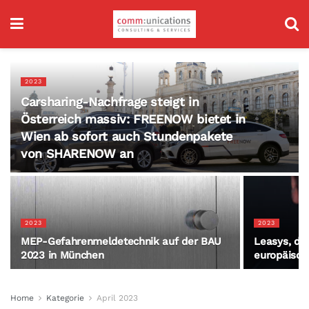
2023
Carsharing-Nachfrage steigt in
Österreich massiv: FREENOW bietet in
Wien ab sofort auch Stundenpakete
von SHARENOW an
2023
2023
MEP-Gefahrenmeldetechnik auf der BAU
Leasys, de
2023 in München
europäisch
Home
Kategorie
April 2023