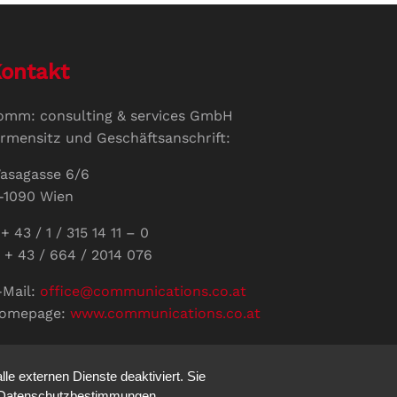
ontakt
omm: consulting & services GmbH
irmensitz und Geschäftsanschrift:
asagasse 6/6
-1090 Wien
+ 43 / 1 / 315 14 11 – 0
 + 43 / 664 / 2014 076
-Mail:
office@communications.co.at
omepage:
www.communications.co.at
ID: ATU 811 196 56
ertretungsberechtigte Geschäftsführerin:
e externen Dienste deaktiviert. Sie
abine Pöhacker MSc.
re Datenschutzbestimmungen.