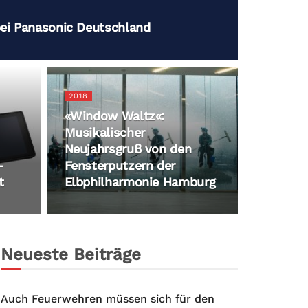
i Panasonic Deutschland
2018
«Window Waltz«:
Musikalischer
Neujahrsgruß von den
-
Fensterputzern der
t
Elbphilharmonie Hamburg
Neueste Beiträge
Auch Feuerwehren müssen sich für den