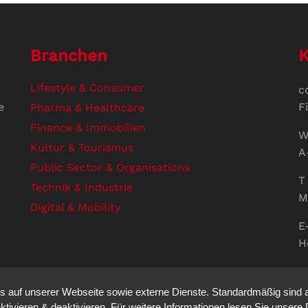
Branchen
K
Lifestyle & Consumer
c
e
F
Pharma & Healthcare
Finance & Immobilien
W
Kultur & Tourismus
A
Public Sector & Organisations
T 
Technik & Industrie
M
Digital & Mobility
E
H
U
V
auf unserer Webseite sowie externe Dienste. Standardmäßig sind all
S
ktivieren & deaktivieren. Für weitere Informationen lesen Sie unse