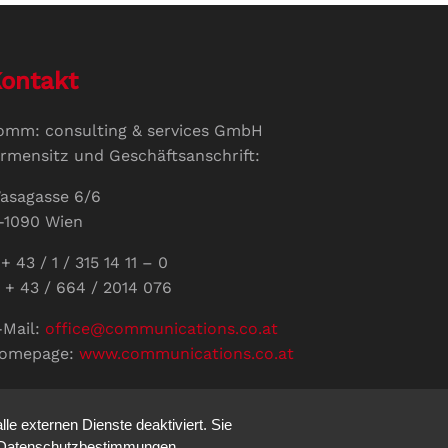
ontakt
omm: consulting & services GmbH
irmensitz und Geschäftsanschrift:
asagasse 6/6
-1090 Wien
+ 43 / 1 / 315 14 11 – 0
 + 43 / 664 / 2014 076
-Mail:
office@communications.co.at
omepage:
www.communications.co.at
ID: ATU 811 196 56
ertretungsberechtigte Geschäftsführerin:
e externen Dienste deaktiviert. Sie
abine Pöhacker MSc.
re Datenschutzbestimmungen.