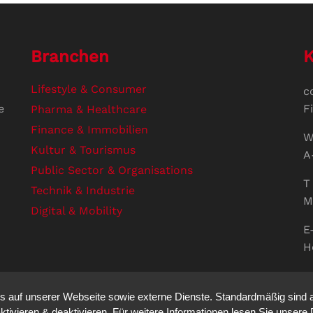
Branchen
K
Lifestyle & Consumer
c
e
F
Pharma & Healthcare
Finance & Immobilien
W
Kultur & Tourismus
A
Public Sector & Organisations
T 
Technik & Industrie
M
Digital & Mobility
E
H
U
V
auf unserer Webseite sowie externe Dienste. Standardmäßig sind all
S
ktivieren & deaktivieren. Für weitere Informationen lesen Sie unse