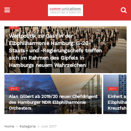
2017
Weltpolitik zu Gast in der
Elbphilharmonie Hamburg: G-20-
Staats- und -Regierungschefs treffen
sich im Rahmen des Gipfels in
Hamburgs neuem Wahrzeichen
2017
2017
Alan Gilbert ab 2019/20 neuer Chefdirigent
Einheit aus
des Hamburger NDR Elbphilharmonie
Elbphilhar
Orchesters
Kreuzfahrts
Home
Kategorie
Juni 2017