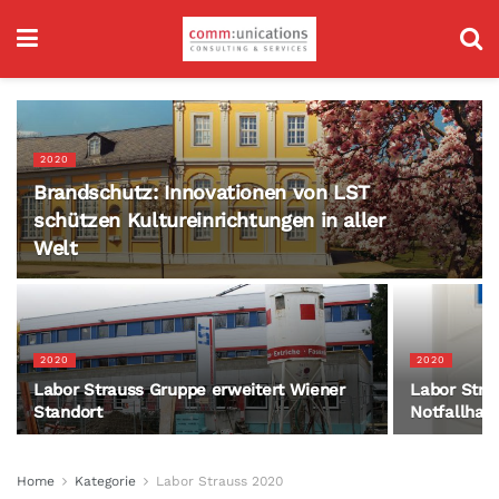
2020
Brandschutz: Innovationen von LST
schützen Kultureinrichtungen in aller
Welt
2020
2020
Labor Strauss Gruppe erweitert Wiener
Labor Stra
Standort
Notfallhan
Home
Kategorie
Labor Strauss 2020