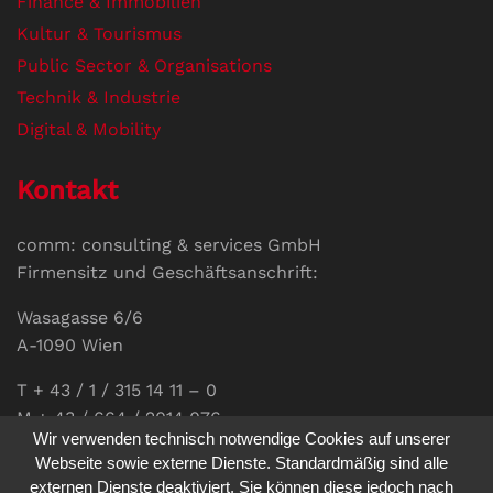
Finance & Immobilien
Kultur & Tourismus
Public Sector & Organisations
Technik & Industrie
Digital & Mobility
Kontakt
comm: consulting & services GmbH
Firmensitz und Geschäftsanschrift:
Wasagasse 6/6
A-1090 Wien
T + 43 / 1 / 315 14 11 – 0
M + 43 / 664 / 2014 076
Wir verwenden technisch notwendige Cookies auf unserer
E-Mail:
office@communications.co.at
Webseite sowie externe Dienste. Standardmäßig sind alle
externen Dienste deaktiviert. Sie können diese jedoch nach
Homepage:
www.communications.co.at