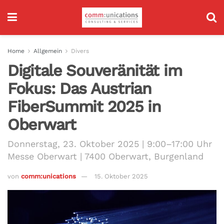
Home
Allgemein
Divers
Digitale Souveränität im
Fokus: Das Austrian
FiberSummit 2025 in
Oberwart
Donnerstag, 23. Oktober 2025 | 9:00–17:00 Uhr
Messe Oberwart | 7400 Oberwart, Burgenland
von
comm:unications
15. Oktober 2025