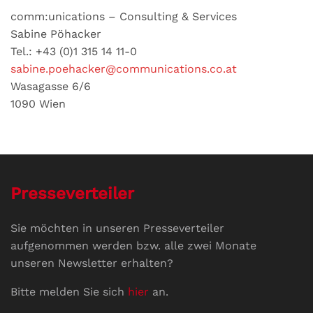
comm:unications – Consulting & Services
Sabine Pöhacker
Tel.: +43 (0)1 315 14 11-0
sabine.poehacker@communications.co.at
Wasagasse 6/6
1090 Wien
Presseverteiler
Sie möchten in unseren Presseverteiler
aufgenommen werden bzw. alle zwei Monate
unseren Newsletter erhalten?
Bitte melden Sie sich
hier
an.