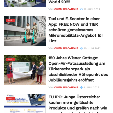
World 2022
VON
COMM:UNICATIONS
21. JUNI 2022
Taxi und E-Scooter in einer
2022
App: FREE NOW und TIER
schnüren gemeinsames
Mikromobilitäts-Angebot für
Linz
VON
COMM:UNICATIONS
20. JUNI 2022
150 Jahre Wiener Cottage:
2022
Open-Air-Fotoausstellung am
Türkenschanzpark als
abschließender Höhepunkt des
Jubiläumsjahrs eröffnet
VON
COMM:UNICATIONS
9. JUNI 2022
EU IPO: Junge Österreicher
2022
kaufen mehr gefälschte
Produkte und greifen nach wie