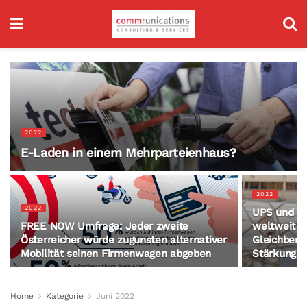
2022
E-Laden in einem Mehrparteienhaus?
2022
2022
UPS und di
FREE NOW Umfrage: Jeder zweite
weltweit i
Österreicher würde zugunsten alternativer
Gleichberec
Mobilität seinen Firmenwagen abgeben
Stärkung
Home
Kategorie
Juni 2022