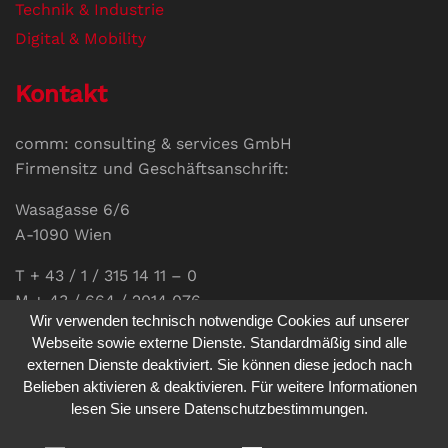
Technik & Industrie
Digital & Mobility
Kontakt
comm: consulting & services GmbH
Firmensitz und Geschäftsanschrift:
Wasagasse 6/6
A-1090 Wien
T + 43 / 1 / 315 14 11 – 0
M + 43 / 664 / 2014 076
Wir verwenden technisch notwendige Cookies auf unserer
E-Mail:
office@communications.co.at
Webseite sowie externe Dienste. Standardmäßig sind alle
externen Dienste deaktiviert. Sie können diese jedoch nach
Homepage:
www.communications.co.at
Belieben aktivieren & deaktivieren. Für weitere Informationen
UID: ATU 811 196 56
lesen Sie unsere Datenschutzbestimmungen.
Vertretungsberechtigte Geschäftsführerin: