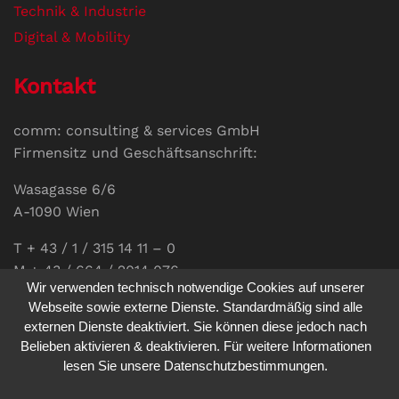
Technik & Industrie
Digital & Mobility
Kontakt
comm: consulting & services GmbH
Firmensitz und Geschäftsanschrift:
Wasagasse 6/6
A-1090 Wien
T + 43 / 1 / 315 14 11 – 0
M + 43 / 664 / 2014 076
Wir verwenden technisch notwendige Cookies auf unserer
E-Mail:
office@communications.co.at
Webseite sowie externe Dienste. Standardmäßig sind alle
externen Dienste deaktiviert. Sie können diese jedoch nach
Homepage:
www.communications.co.at
Belieben aktivieren & deaktivieren. Für weitere Informationen
UID: ATU 811 196 56
lesen Sie unsere Datenschutzbestimmungen.
Vertretungsberechtigte Geschäftsführerin: