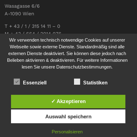
Wasagasse 6/6
A-1090 Wien
T + 43 / 1 / 315 14 11 – 0
M + 43 / 664 / 2014 076
Wir verwenden technisch notwendige Cookies auf unserer
E-Mail:
office@communications.co.at
Webseite sowie externe Dienste. Standardmäßig sind alle
externen Dienste deaktiviert. Sie können diese jedoch nach
Homepage:
www.communications.co.at
Belieben aktivieren & deaktivieren. Für weitere Informationen
UID: ATU 811 196 56
lesen Sie unsere Datenschutzbestimmungen.
Vertretungsberechtigte Geschäftsführerin:
Sabine Pöhacker MSc.
Essenziell
Statistiken
✓ Akzeptieren
Impressum
Datenschutz
Auswahl speichern
© 2026
comm:unications
- Wir bringen Kommunikation auf
Personalisieren
den Punkt. - Site made by
sfe