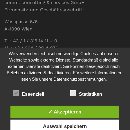
comm: consulting & services GmbH
Firmensitz und Geschäftsanschrift:
Wasagasse 6/6
A-1090 Wien
T + 43 / 1 / 315 14 11 – 0
M + 43 / 664 / 2014 076
Wir verwenden technisch notwendige Cookies auf unserer
E-Mail:
office@communications.co.at
Webseite sowie externe Dienste. Standardmäßig sind alle
externen Dienste deaktiviert. Sie können diese jedoch nach
Homepage:
www.communications.co.at
Belieben aktivieren & deaktivieren. Für weitere Informationen
UID: ATU 811 196 56
lesen Sie unsere Datenschutzbestimmungen.
Vertretungsberechtigte Geschäftsführerin:
Sabine Pöhacker MSc.
Essenziell
Statistiken
✓ Akzeptieren
Impressum
Datenschutz
Auswahl speichern