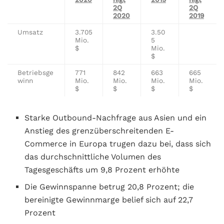
2Q
2Q
2020
2019
Umsatz
3.705
3.50
Mio.
5
$
Mio.
$
Betriebsge
771
842
663
665
winn
Mio.
Mio.
Mio.
Mio.
$
$
$
$
Starke Outbound-Nachfrage aus Asien und ein
Anstieg des grenzüberschreitenden E-
Commerce in Europa trugen dazu bei, dass sich
das durchschnittliche Volumen des
Tagesgeschäfts um 9,8 Prozent erhöhte
Die Gewinnspanne betrug 20,8 Prozent; die
bereinigte Gewinnmarge belief sich auf 22,7
Prozent