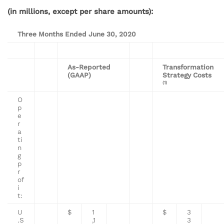
(in millions, except per share amounts):
Three Months Ended June 30, 2020
As-Reported
Transformation
(GAAP)
Strategy Costs
(1)
O
p
e
r
a
ti
n
g
p
r
of
i
t:
U
$
1
$
3
.S
,1
3