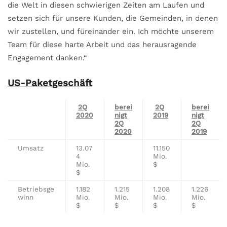
die Welt in diesen schwierigen Zeiten am Laufen und
setzen sich für unsere Kunden, die Gemeinden, in denen
wir zustellen, und füreinander ein. Ich möchte unserem
Team für diese harte Arbeit und das herausragende
Engagement danken.“
US-Paketgeschäft
2Q
berei
2Q
berei
2020
nigt
2019
nigt
2Q
2Q
2020
2019
Umsatz
13.07
11.150
4
Mio.
Mio.
$
$
Betriebsge
1.182
1.215
1.208
1.226
winn
Mio.
Mio.
Mio.
Mio.
$
$
$
$