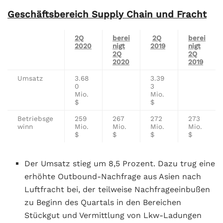
Geschäftsbereich Supply Chain und Fracht
2Q
berei
2Q
berei
2020
nigt
2019
nigt
2Q
2Q
2020
2019
Umsatz
3.68
3.39
0
3
Mio.
Mio.
$
$
Betriebsge
259
267
272
273
winn
Mio.
Mio.
Mio.
Mio.
$
$
$
$
Der Umsatz stieg um 8,5 Prozent. Dazu trug eine
erhöhte Outbound-Nachfrage aus Asien nach
Luftfracht bei, der teilweise Nachfrageeinbußen
zu Beginn des Quartals in den Bereichen
Stückgut und Vermittlung von Lkw-Ladungen