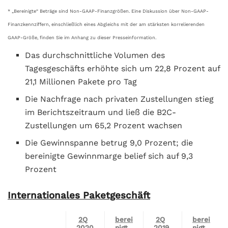
* „Bereinigte“ Beträge sind Non-GAAP-Finanzgrößen. Eine Diskussion über Non-GAAP-
Finanzkennziffern, einschließlich eines Abgleichs mit der am stärksten korrelierenden
GAAP-Größe, finden Sie im Anhang zu dieser Presseinformation.
Das durchschnittliche Volumen des
Tagesgeschäfts erhöhte sich um 22,8 Prozent auf
21,1 Millionen Pakete pro Tag
Die Nachfrage nach privaten Zustellungen stieg
im Berichtszeitraum und ließ die B2C-
Zustellungen um 65,2 Prozent wachsen
Die Gewinnspanne betrug 9,0 Prozent; die
bereinigte Gewinnmarge belief sich auf 9,3
Prozent
Internationales Paketgeschäft
2Q
berei
2Q
berei
2020
nigt
2019
nigt