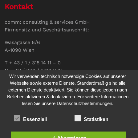
Kontakt
comm: consulting & services GmbH
Firmensitz und Geschäftsanschrift:
Wasagasse 6/6
A-1090 Wien
T + 43 / 1 / 315 14 11 – 0
M + 43 / 664 / 2014 076
Wir verwenden technisch notwendige Cookies auf unserer
E-Mail:
office@communications.co.at
Webseite sowie externe Dienste. Standardmäßig sind alle
externen Dienste deaktiviert. Sie können diese jedoch nach
Homepage:
www.communications.co.at
Belieben aktivieren & deaktivieren. Für weitere Informationen
UID: ATU 811 196 56
lesen Sie unsere Datenschutzbestimmungen.
Vertretungsberechtigte Geschäftsführerin:
Sabine Pöhacker MSc.
Essenziell
Statistiken
✓ Akzeptieren