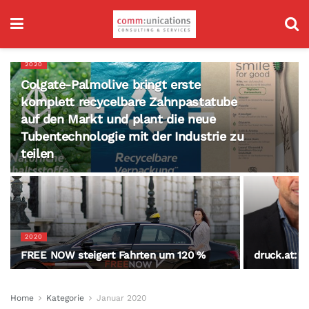
2020
Colgate-Palmolive bringt erste
komplett recycelbare Zahnpastatube
auf den Markt und plant die neue
Tubentechnologie mit der Industrie zu
teilen
2020
FREE NOW steigert Fahrten um 120 %
druck.at: 
Home
Kategorie
Januar 2020