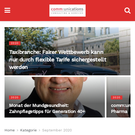
2020
Taxibranche: Fairer Wettbewerb kann
nur durch flexible Tarife sichergestellt
werden
2020
2020
Monat der Mundgesundheit:
comm:unica
Zahnpflegetipps für Generation 40+
Pharma
Home
Kategorie
September 2020