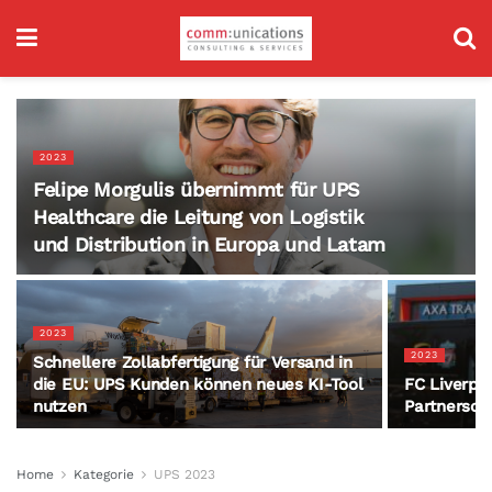
2023
Felipe Morgulis übernimmt für UPS
Healthcare die Leitung von Logistik
und Distribution in Europa und Latam
2023
2023
Schnellere Zollabfertigung für Versand in
die EU: UPS Kunden können neues KI-Tool
FC Liverpo
nutzen
Partnersch
Home
Kategorie
UPS 2023