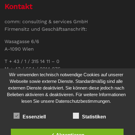
Kontakt
comm: consulting & services GmbH
Firmensitz und Geschäftsanschrift:
Wasagasse 6/6
A-1090 Wien
T + 43 / 1 / 315 14 11 – 0
M + 43 / 664 / 2014 076
Wir verwenden technisch notwendige Cookies auf unserer
E-Mail:
office@communications.co.at
Webseite sowie externe Dienste. Standardmäßig sind alle
externen Dienste deaktiviert. Sie können diese jedoch nach
Homepage:
www.communications.co.at
Belieben aktivieren & deaktivieren. Für weitere Informationen
UID: ATU 811 196 56
lesen Sie unsere Datenschutzbestimmungen.
Vertretungsberechtigte Geschäftsführerin:
Sabine Pöhacker MSc.
Essenziell
Statistiken
✓ Akzeptieren