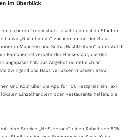
n im Überblick
 einem sicheren Trennschutz in acht deutschen Städten
 Initiative „Nachthelden“ zusammen mit der Stadt
rier in München und Köln. „Nachthelden“ unterstützt
chen Personennahverkehr der Hansestadt, die den
 angepasst hat. Das Angebot richtet sich an
erbots zwingend das Haus verlassen müssen, etwa
n und Köln über die App für 10€ Festpreis ein Taxi
g lokalen Einzelhändlern oder Restaurants helfen, die
 mit dem Service „NHS Heroes“ einen Rabatt von 50%
it der Stadt London und Bürgermeister Saqiq Kahn