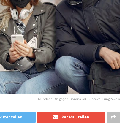
Mundschutz gegen Corona (c) Gustavo FringPexels
itter teilen
Per Mail teilen