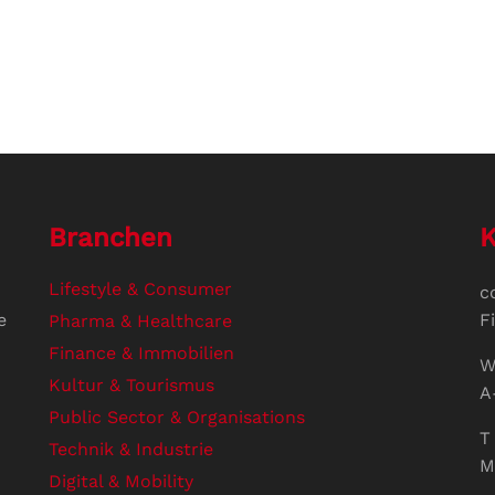
Branchen
K
Lifestyle & Consumer
c
e
F
Pharma & Healthcare
Finance & Immobilien
W
Kultur & Tourismus
A
Public Sector & Organisations
T 
Technik & Industrie
M
Digital & Mobility