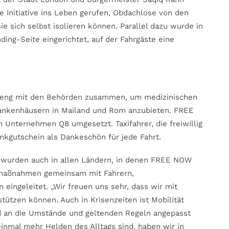
 Initiative ins Leben gerufen, Obdachlose von den
ie sich selbst isolieren können. Parallel dazu wurde in
ing-Seite eingerichtet, auf der Fahrgäste eine
en eng mit den Behörden zusammen, um medizinischen
rankenhäusern in Mailand und Rom anzubieten. FREE
m Unternehmen Q8 umgesetzt. Taxifahrer, die freiwillig
nkgutschein als Dankeschön für jede Fahrt.
n wurden auch in allen Ländern, in denen FREE NOW
lfsmaßnahmen gemeinsam mit Fahrern,
eingeleitet. „Wir freuen uns sehr, dass wir mit
tützen können. Auch in Krisenzeiten ist Mobilität
d an die Umstände und geltenden Regeln angepasst
nmal mehr Helden des Alltags sind, haben wir in