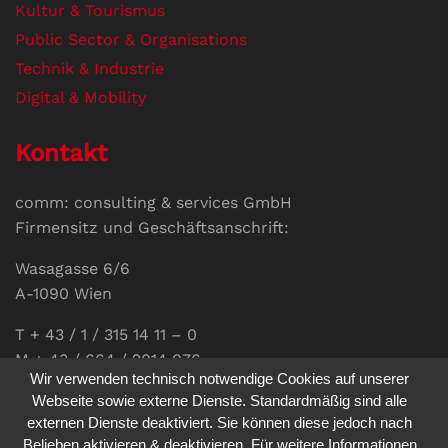
Kultur & Tourismus
Public Sector & Organisations
Technik & Industrie
Digital & Mobility
Kontakt
comm: consulting & services GmbH
Firmensitz und Geschäftsanschrift:
Wasagasse 6/6
A-1090 Wien
T + 43 / 1 / 315 14 11 – 0
M + 43 / 664 / 2014 076
Wir verwenden technisch notwendige Cookies auf unserer
E-Mail:
office@communications.co.at
Webseite sowie externe Dienste. Standardmäßig sind alle
externen Dienste deaktiviert. Sie können diese jedoch nach
Homepage:
www.communications.co.at
Belieben aktivieren & deaktivieren. Für weitere Informationen