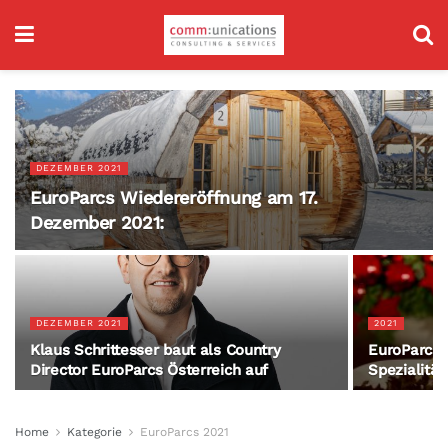
DEZEMBER 2021
EuroParcs Wiedereröffnung am 17.
Dezember 2021:
DEZEMBER 2021
2021
Klaus Schrittesser baut als Country
EuroParcs R
Director EuroParcs Österreich auf
Spezialität
Home
Kategorie
EuroParcs 2021