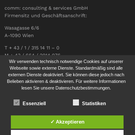
comm: consulting & services GmbH
Firmensitz und Geschäftsanschrift:
Wasagasse 6/6
A-1090 Wien
T + 43 / 1 / 315 14 11 – 0
M + 43 / 664 / 2014 076
Wir verwenden technisch notwendige Cookies auf unserer
E-Mail:
office@communications.co.at
Webseite sowie externe Dienste. Standardmäßig sind alle
externen Dienste deaktiviert. Sie können diese jedoch nach
Homepage:
www.communications.co.at
Belieben aktivieren & deaktivieren. Für weitere Informationen
UID: ATU 811 196 56
lesen Sie unsere Datenschutzbestimmungen.
Vertretungsberechtigte Geschäftsführerin:
Sabine Pöhacker MSc.
Essenziell
Statistiken
✓ Akzeptieren
Impressum
Datenschutz