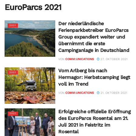
EuroParcs 2021
Der niederländische
2021
Ferienparkbetreiber EuroParcs
Group expandiert weiter und
übernimmt die erste
Campinganlage in Deutschland
VON
COMM:UNICATIONS
27. OKTOBER 2021
Vom Arlberg bis nach
2021
Hermagor: Herbstcamping liegt
voll im Trend
VON
COMM:UNICATIONS
21. OKTOBER 2021
Erfolgreiche offizielle Eröffnung
2021
des EuroParcs Rosental am 21.
Juli 2021 in Feistritz im
Rosental