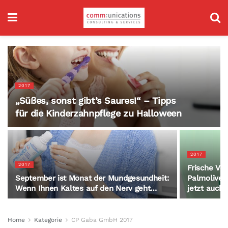
2017
„Süßes, sonst gibt’s Saures!“ – Tipps
für die Kinderzahnpflege zu Halloween
2017
2017
Frische V
September ist Monat der Mundgesundheit:
Palmolive 
Wenn Ihnen Kaltes auf den Nerv geht…
jetzt auch 
Home
Kategorie
CP Gaba GmbH 2017