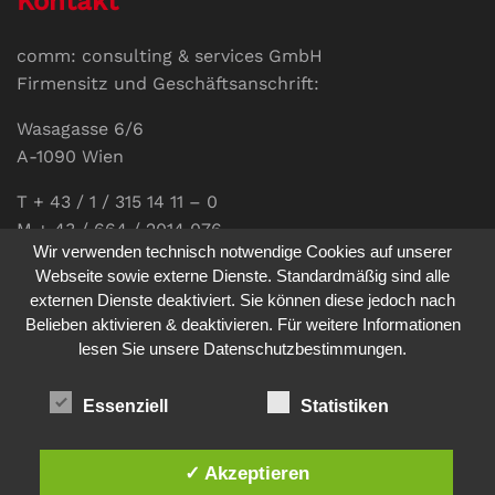
Kontakt
comm: consulting & services GmbH
Firmensitz und Geschäftsanschrift:
Wasagasse 6/6
A-1090 Wien
T + 43 / 1 / 315 14 11 – 0
M + 43 / 664 / 2014 076
Wir verwenden technisch notwendige Cookies auf unserer
E-Mail:
office@communications.co.at
Webseite sowie externe Dienste. Standardmäßig sind alle
externen Dienste deaktiviert. Sie können diese jedoch nach
Homepage:
www.communications.co.at
Belieben aktivieren & deaktivieren. Für weitere Informationen
UID: ATU 811 196 56
lesen Sie unsere Datenschutzbestimmungen.
Vertretungsberechtigte Geschäftsführerin:
Sabine Pöhacker MSc.
Essenziell
Statistiken
✓ Akzeptieren